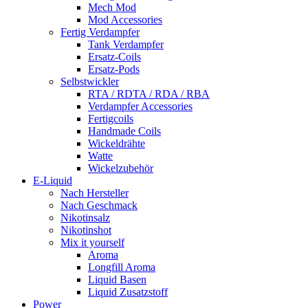
Mech Mod
Mod Accessories
Fertig Verdampfer
Tank Verdampfer
Ersatz-Coils
Ersatz-Pods
Selbstwickler
RTA / RDTA / RDA / RBA
Verdampfer Accessories
Fertigcoils
Handmade Coils
Wickeldrähte
Watte
Wickelzubehör
E-Liquid
Nach Hersteller
Nach Geschmack
Nikotinsalz
Nikotinshot
Mix it yourself
Aroma
Longfill Aroma
Liquid Basen
Liquid Zusatzstoff
Power