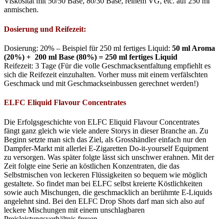
Viskosität mit 50/50 Base, 80/30 Base, reinem VG, etc. auf 250 ml
anmischen.
Dosierung und Reifezeit:
Dosierung: 20% – Beispiel für 250 ml fertiges Liquid:
50 ml Aroma
(20%) + 200 ml Base (80%) = 250 ml
fertiges Liquid
Reifezeit: 3 Tage (Für die volle Geschmacksentfaltung empfiehlt es
sich die Reifezeit einzuhalten. Vorher muss mit einem verfälschten
Geschmack und mit Geschmackseinbussen gerechnet werden!)
ELFC Eliquid Flavour Concentrates
Die Erfolgsgeschichte von ELFC Eliquid Flavour Concentrates
fängt ganz gleich wie viele andere Storys in dieser Branche an. Zu
Beginn setzte man sich das Ziel, als Grosshändler einfach nur den
Dampfer-Markt mit allerlei E-Zigaretten Do-it-yourself Equipment
zu versorgen. Was später folgte lässt sich unschwer erahnen. Mit der
Zeit folgte eine Serie an köstlichen Konzentraten, die das
Selbstmischen von leckeren Flüssigkeiten so bequem wie möglich
gestaltete. So findet man bei ELFC selbst kreierte Köstlichkeiten
sowie auch Mischungen, die geschmacklich an berühmte
E-Liquids
angelehnt sind. Bei den ELFC Drop Shots darf man sich also auf
leckere Mischungen mit einem unschlagbaren
Preisleistungsverhältnis freuen.