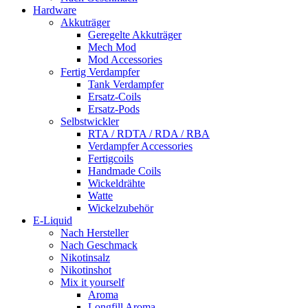
Hardware
Akkuträger
Geregelte Akkuträger
Mech Mod
Mod Accessories
Fertig Verdampfer
Tank Verdampfer
Ersatz-Coils
Ersatz-Pods
Selbstwickler
RTA / RDTA / RDA / RBA
Verdampfer Accessories
Fertigcoils
Handmade Coils
Wickeldrähte
Watte
Wickelzubehör
E-Liquid
Nach Hersteller
Nach Geschmack
Nikotinsalz
Nikotinshot
Mix it yourself
Aroma
Longfill Aroma