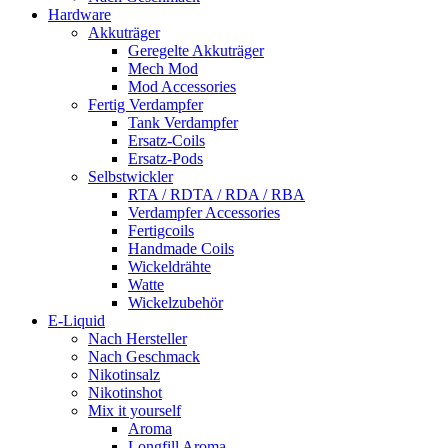
Hardware
Akkuträger
Geregelte Akkuträger
Mech Mod
Mod Accessories
Fertig Verdampfer
Tank Verdampfer
Ersatz-Coils
Ersatz-Pods
Selbstwickler
RTA / RDTA / RDA / RBA
Verdampfer Accessories
Fertigcoils
Handmade Coils
Wickeldrähte
Watte
Wickelzubehör
E-Liquid
Nach Hersteller
Nach Geschmack
Nikotinsalz
Nikotinshot
Mix it yourself
Aroma
Longfill Aroma