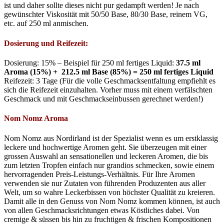
ist und daher sollte dieses nicht pur gedampft werden! Je nach
gewünschter Viskosität mit 50/50 Base, 80/30 Base, reinem VG,
etc. auf 250 ml anmischen.
Dosierung und Reifezeit:
Dosierung: 15% – Beispiel für 250 ml fertiges Liquid:
37.5 ml
Aroma (15%) + 212.5 ml Base (85%) = 250 ml
fertiges Liquid
Reifezeit: 3 Tage (Für die volle Geschmacksentfaltung empfiehlt es
sich die Reifezeit einzuhalten. Vorher muss mit einem verfälschten
Geschmack und mit Geschmackseinbussen gerechnet werden!)
Nom Nomz Aroma
Nom
Nomz
aus Nordirland ist der Spezialist
wenn
es um erstklassig
leckere und hochwertige Aromen geht. Sie überzeugen mit einer
grossen
Auswahl an sensationellen und leckeren Aromen, die bis
zum letzten Tropfen einfach nur grandios schmecken, sowie einem
hervorragenden Preis-Leistungs-Verhältnis. Für Ihre Aromen
verwenden sie nur Zutaten von führenden Produzenten aus aller
Welt, um so wahre Leckerbissen von höchster Qualität zu kreieren.
Damit alle in den Genuss von
Nom
Nomz
kommen können, ist auch
von allen Geschmacksrichtungen etwas Köstliches dabei. Von
cremige &
süssen
bis hin zu fruchtigen & frischen Kompositionen