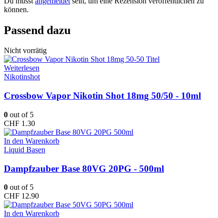
Du musst
angemeldet
sein, um eine Rezension veröffentlichen zu
können.
Passend dazu
Nicht vorrätig
Weiterlesen
Nikotinshot
Crossbow Vapor Nikotin Shot 18mg 50/50 - 10ml
0
out of 5
CHF
1.30
In den Warenkorb
Liquid Basen
Dampfzauber Base 80VG 20PG - 500ml
0
out of 5
CHF
12.90
In den Warenkorb