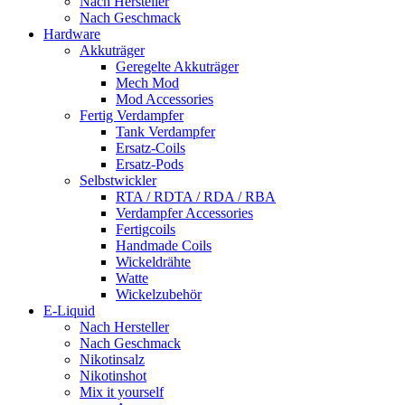
Nach Hersteller
Nach Geschmack
Hardware
Akkuträger
Geregelte Akkuträger
Mech Mod
Mod Accessories
Fertig Verdampfer
Tank Verdampfer
Ersatz-Coils
Ersatz-Pods
Selbstwickler
RTA / RDTA / RDA / RBA
Verdampfer Accessories
Fertigcoils
Handmade Coils
Wickeldrähte
Watte
Wickelzubehör
E-Liquid
Nach Hersteller
Nach Geschmack
Nikotinsalz
Nikotinshot
Mix it yourself