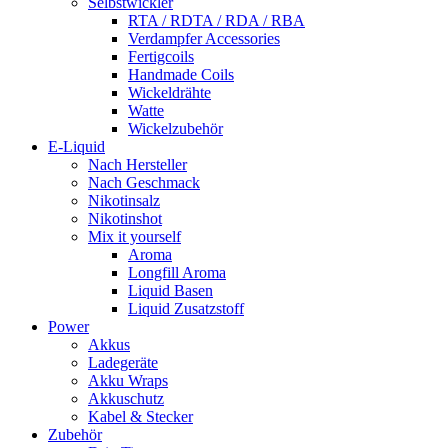
Selbstwickler
RTA / RDTA / RDA / RBA
Verdampfer Accessories
Fertigcoils
Handmade Coils
Wickeldrähte
Watte
Wickelzubehör
E-Liquid
Nach Hersteller
Nach Geschmack
Nikotinsalz
Nikotinshot
Mix it yourself
Aroma
Longfill Aroma
Liquid Basen
Liquid Zusatzstoff
Power
Akkus
Ladegeräte
Akku Wraps
Akkuschutz
Kabel & Stecker
Zubehör