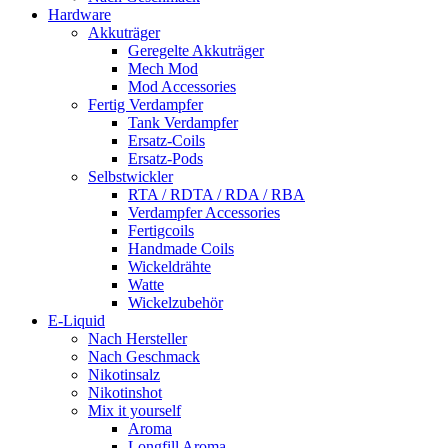
Hardware
Akkuträger
Geregelte Akkuträger
Mech Mod
Mod Accessories
Fertig Verdampfer
Tank Verdampfer
Ersatz-Coils
Ersatz-Pods
Selbstwickler
RTA / RDTA / RDA / RBA
Verdampfer Accessories
Fertigcoils
Handmade Coils
Wickeldrähte
Watte
Wickelzubehör
E-Liquid
Nach Hersteller
Nach Geschmack
Nikotinsalz
Nikotinshot
Mix it yourself
Aroma
Longfill Aroma