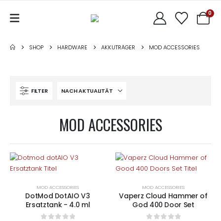
0
SHOP
HARDWARE
AKKUTRÄGER
MOD ACCESSORIES
FILTER
MOD ACCESSORIES
Dieses
Produkt
weist
MOD ACCESSORIES
MOD ACCESSORIES
mehrere
DotMod DotAIO V3
Vaperz Cloud Hammer of
Varianten
Ersatztank - 4.0 ml
God 400 Door Set
auf.