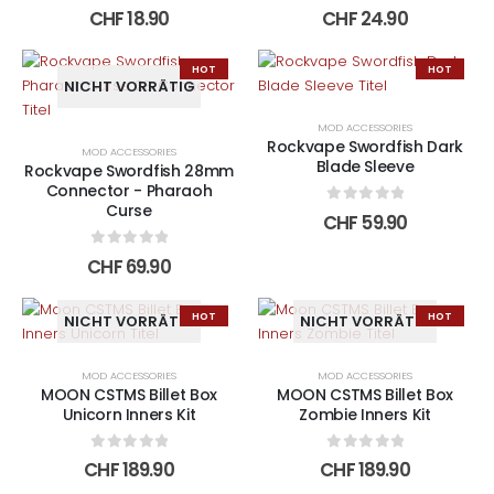
Die
0
out of 5
0
out of 5
CHF
18.90
CHF
24.90
Optionen
können
Dieses
HOT
HOT
auf
Produkt
NICHT VORRÄTIG
der
weist
Produktseite
MOD ACCESSORIES
mehrere
Rockvape Swordfish Dark
gewählt
MOD ACCESSORIES
Varianten
Blade Sleeve
Rockvape Swordfish 28mm
werden
auf.
Connector - Pharaoh
Die
Curse
0
out of 5
CHF
59.90
Optionen
können
0
out of 5
CHF
69.90
auf
der
HOT
HOT
NICHT VORRÄTIG
NICHT VORRÄTIG
Produktseite
gewählt
werden
MOD ACCESSORIES
MOD ACCESSORIES
MOON CSTMS Billet Box
MOON CSTMS Billet Box
Unicorn Inners Kit
Zombie Inners Kit
0
out of 5
0
out of 5
CHF
189.90
CHF
189.90