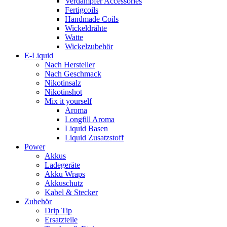
Verdampfer Accessories
Fertigcoils
Handmade Coils
Wickeldrähte
Watte
Wickelzubehör
E-Liquid
Nach Hersteller
Nach Geschmack
Nikotinsalz
Nikotinshot
Mix it yourself
Aroma
Longfill Aroma
Liquid Basen
Liquid Zusatzstoff
Power
Akkus
Ladegeräte
Akku Wraps
Akkuschutz
Kabel & Stecker
Zubehör
Drip Tip
Ersatzteile