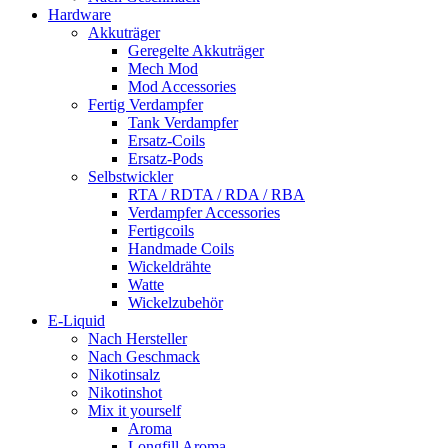
Hardware
Akkuträger
Geregelte Akkuträger
Mech Mod
Mod Accessories
Fertig Verdampfer
Tank Verdampfer
Ersatz-Coils
Ersatz-Pods
Selbstwickler
RTA / RDTA / RDA / RBA
Verdampfer Accessories
Fertigcoils
Handmade Coils
Wickeldrähte
Watte
Wickelzubehör
E-Liquid
Nach Hersteller
Nach Geschmack
Nikotinsalz
Nikotinshot
Mix it yourself
Aroma
Longfill Aroma