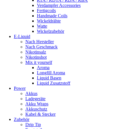
RTA / RDTA / RDA / RBA
Verdampfer Accessories
Fertigcoils
Handmade Coils
Wickeldrähte
Watte
Wickelzubehör
E-Liquid
Nach Hersteller
Nach Geschmack
Nikotinsalz
Nikotinshot
Mix it yourself
Aroma
Longfill Aroma
Liquid Basen
Liquid Zusatzstoff
Power
Akkus
Ladegeräte
Akku Wraps
Akkuschutz
Kabel & Stecker
Zubehör
Drip Tip