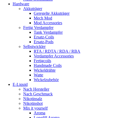
Hardware
Akkuträger
Geregelte Akkuträger
Mech Mod
Mod Accessories
Fertig Verdampfer
Tank Verdampfer
Ersatz-Coils
Ersatz-Pods
Selbstwickler
RTA / RDTA / RDA / RBA
Verdampfer Accessories
Fertigcoils
Handmade Coils
Wickeldrähte
Watte
Wickelzubehör
E-Liquid
Nach Hersteller
Nach Geschmack
Nikotinsalz
Nikotinshot
Mix it yourself
Aroma
Longfill Aroma