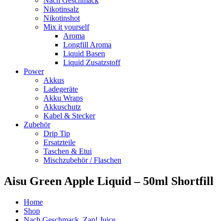
Nach Geschmack
Nikotinsalz
Nikotinshot
Mix it yourself
Aroma
Longfill Aroma
Liquid Basen
Liquid Zusatzstoff
Power
Akkus
Ladegeräte
Akku Wraps
Akkuschutz
Kabel & Stecker
Zubehör
Drip Tip
Ersatzteile
Taschen & Etui
Mischzubehör / Flaschen
Aisu Green Apple Liquid – 50ml Shortfill
Home
Shop
Nach Geschmack
,
Zap! Juice