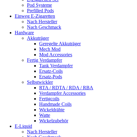
Pod Systeme
Prefilled Pods
Einweg E-Zigaretten
Nach Hersteller
Nach Geschmack
Hardware
Akkuträger
Geregelte Akkuträger
Mech Mod
Mod Accessories
Fertig Verdampfer
Tank Verdampfer
Ersatz-Coils
Ersatz-Pods
Selbstwickler
RTA / RDTA / RDA / RBA
Verdampfer Accessories
Fertigcoils
Handmade Coils
Wickeldrähte
Watte
Wickelzubehör
E-Liquid
Nach Hersteller