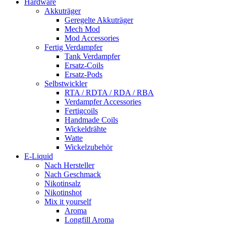
Hardware
Akkuträger
Geregelte Akkuträger
Mech Mod
Mod Accessories
Fertig Verdampfer
Tank Verdampfer
Ersatz-Coils
Ersatz-Pods
Selbstwickler
RTA / RDTA / RDA / RBA
Verdampfer Accessories
Fertigcoils
Handmade Coils
Wickeldrähte
Watte
Wickelzubehör
E-Liquid
Nach Hersteller
Nach Geschmack
Nikotinsalz
Nikotinshot
Mix it yourself
Aroma
Longfill Aroma