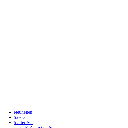
Neuheiten
Sale %
Starter-Set
E-Zigaretten Set