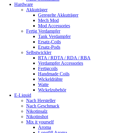
Hardware
Akkuträger
Geregelte Akkuträger
Mech Mod
Mod Accessories
Fertig Verdampfer
Tank Verdampfer
Ersatz-Coils
Ersatz-Pods
Selbstwickler
RTA / RDTA / RDA / RBA
Verdampfer Accessories
Fertigcoils
Handmade Coils
Wickeldrähte
Watte
Wickelzubehör
E-Liquid
Nach Hersteller
Nach Geschmack
Nikotinsalz
Nikotinshot
Mix it yourself
Aroma
Longfill Aroma