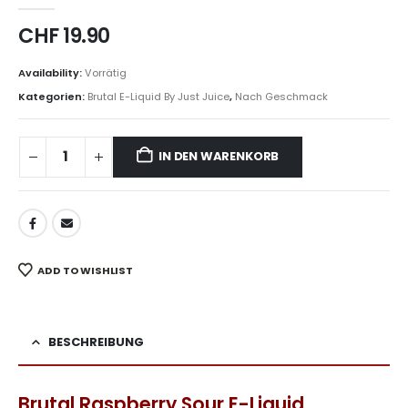
0
out of 5
CHF
19.90
Availability:
Vorrätig
Kategorien:
Brutal E-Liquid By Just Juice
,
Nach Geschmack
IN DEN WARENKORB
ADD TO WISHLIST
BESCHREIBUNG
Brutal Raspberry Sour E-Liquid