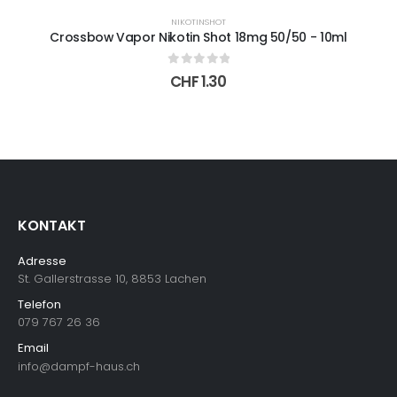
NIKOTINSHOT
Crossbow Vapor Nikotin Shot 18mg 50/50 - 10ml
0
out of 5
CHF
1.30
KONTAKT
Adresse
St. Gallerstrasse 10, 8853 Lachen
Telefon
079 767 26 36
Email
info@dampf-haus.ch