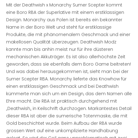
Mit der
Deathwish
x
Monarchy
Sumer
Scepter
kommt
eine
Boro
RBA
der Superlative mit einem erstklassigen
Design.
Monarchy
aus Polen ist bereits ein bekannter
Name in der
Boro
Welt und steht für erstklassige
Produkte, die mit phänomenalem Geschmack und einer
makellosen Qualität überzeugen.
Deathwish
Modz
kannte man bis anhin meist nur für ihre düsteren
mechanischen Akkuträger. Es ist also allerhöchste Zeit
geworden, dass sie ebenfalls dem
Boro
Game beitreten!
Und was dabei herausgekommen ist, sieht man bei der
Sumer
Scepter
RBA
.
Monarchy
lieferte das Knowhow für
einen erstklassigen Geschmack und bei
Deathwish
kümmerte man sich um ein Design, das dem Namen alle
Ehre macht. Die
RBA
ist praktisch durchgehend mit
„
Deathwish
„
in Keilschrift durchzogen. Markantestes Detail
dieser
RBA
ist aber die sumerische Totenmaske, die mit
Gold beschichtet wurde. Beim Aufbau der
RBA
wurde
grossen
Wert auf eine unkomplizierte Handhabung