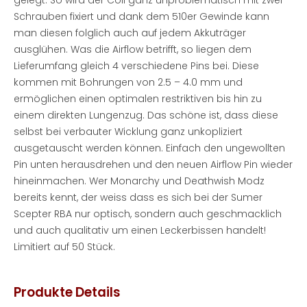
gelegt. So wird der Coil ganz unproblematisch mit zwei
Schrauben fixiert und dank dem
510er Gewinde
kann
man diesen folglich auch auf jedem Akkuträger
ausglühen. Was die
Airflow
betrifft, so liegen dem
Lieferumfang gleich 4 verschiedene Pins bei. Diese
kommen mit Bohrungen von 2.5 –
4.0
mm und
ermöglichen einen optimalen restriktiven bis hin zu
einem direkten Lungenzug. Das schöne ist, dass diese
selbst bei verbauter Wicklung ganz
unkopliziert
ausgetauscht werden können. Einfach den ungewollten
Pin unten herausdrehen und den neuen
Airflow
Pin wieder
hineinmachen. Wer
Monarchy
und
Deathwish
Modz
bereits kennt, der
weiss
dass es sich bei der Sumer
Scepter
RBA
nur optisch, sondern auch geschmacklich
und auch qualitativ um einen Leckerbissen handelt!
Limitiert auf 50 Stück
.
Produkte Details