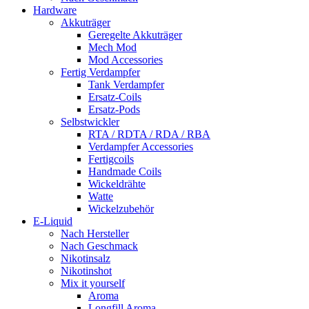
Hardware
Akkuträger
Geregelte Akkuträger
Mech Mod
Mod Accessories
Fertig Verdampfer
Tank Verdampfer
Ersatz-Coils
Ersatz-Pods
Selbstwickler
RTA / RDTA / RDA / RBA
Verdampfer Accessories
Fertigcoils
Handmade Coils
Wickeldrähte
Watte
Wickelzubehör
E-Liquid
Nach Hersteller
Nach Geschmack
Nikotinsalz
Nikotinshot
Mix it yourself
Aroma
Longfill Aroma