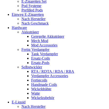
E-Zigaretten Set
Pod Systeme
Prefilled Pods
Einweg E-Zigaretten
Nach Hersteller
Nach Geschmack
Hardware
Akkuträger
Geregelte Akkuträger
Mech Mod
Mod Accessories
Fertig Verdampfer
Tank Verdampfer
Ersatz-Coils
Ersatz-Pods
Selbstwickler
RTA / RDTA / RDA / RBA
Verdampfer Accessories
Fertigcoils
Handmade Coils
Wickeldrähte
Watte
Wickelzubehör
E-Liquid
Nach Hersteller