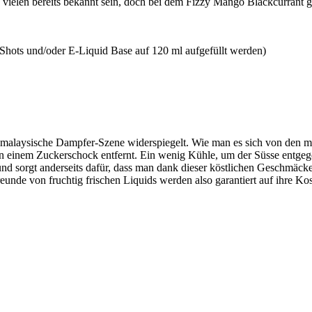
vielen bereits bekannt sein, doch bei dem
Fizzy
Mango
Blackcurrant
g
in Shots und/oder E-Liquid Base auf 120 ml aufgefüllt werden)
 malaysische Dampfer-Szene widerspiegelt. Wie man es sich von den me
on einem Zuckerschock entfernt. Ein wenig Kühle, um der
Süsse
entgeg
ng und sorgt anderseits dafür, dass man dank dieser köstlichen Geschmä
eunde von fruchtig frischen Liquids werden also garantiert auf ihre K