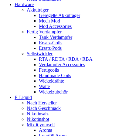
Hardware
Akkuträger
Geregelte Akkuträger
Mech Mod
Mod Accessories
Fertig Verdampfer
Tank Verdampfer
Ersatz-Coils
Ersatz-Pods
Selbstwickler
RTA / RDTA / RDA / RBA
Verdampfer Accessories
Fertigcoils
Handmade Coils
Wickeldrähte
Watte
Wickelzubehör
E-Liquid
Nach Hersteller
Nach Geschmack
Nikotinsalz
Nikotinshot
Mix it yourself
Aroma
Longfill Aroma