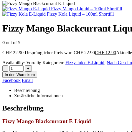
Fizzy Mango Liquid – 100ml Shortfill
Fizzy Kola Liquid – 100ml Shortfill
Fizzy Mango Blackcurrant Liqui
0
out of 5
CHF
22.90
Ursprünglicher Preis war: CHF 22.90
CHF
12.90
Aktuelle
Availability:
Vorrätig
Kategorien:
Fizzy Juice E-Liquid
,
Nach Gesch
-
+
In den Warenkorb
Facebook
Email
Beschreibung
Zusätzliche Informationen
Beschreibung
Fizzy Mango Blackcurrant E-Liquid