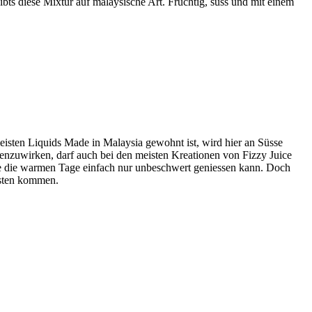
ibts diese Mixtur auf malaysische Art. Fruchtig,
süss
und mit einem
isten Liquids Made in Malaysia gewohnt ist, wird hier an
Süsse
enzuwirken, darf auch bei den meisten Kreationen von
Fizzy
Juice
cke die warmen Tage einfach nur unbeschwert
geniessen
kann. Doch
osten kommen.