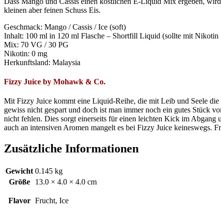
Dass Mango und
Cassis
einen köstlichen E-Liquid Mix ergeben, wird 
kleinen aber feinen Schuss Eis.
Geschmack: Mango / Cassis / Ice (soft)
Inhalt: 100 ml in 120 ml Flasche – Shortfill Liquid (sollte mit Nikot
Mix: 70 VG / 30 PG
Nikotin: 0 mg
Herkunftsland: Malaysia
Fizzy Juice by
Mohawk & Co.
Mit
Fizzy
Juice kommt eine Liquid-Reihe, die mit Leib und Seele die
gewiss nicht gespart und doch ist man immer noch ein gutes Stück v
nicht fehlen. Dies sorgt einerseits für einen leichten Kick im Abga
auch an intensiven Aromen mangelt es bei
Fizzy
Juice keineswegs. Fr
Zusätzliche Informationen
Gewicht
0.145 kg
Größe
13.0 × 4.0 × 4.0 cm
Flavor
Frucht, Ice