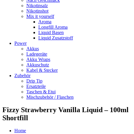
Nach Geschmack
Nikotinsalz
Nikotinshot
Mix it yourself
Aroma
Longfill Aroma
Liquid Basen
Liquid Zusatzstoff
Power
Akkus
Ladegeräte
Akku Wraps
Akkuschutz
Kabel & Stecker
Zubehör
Drip Tip
Ersatzteile
Taschen & Etui
Mischzubehör / Flaschen
Fizzy Strawberry Vanilla Liquid – 100ml
Shortfill
Home