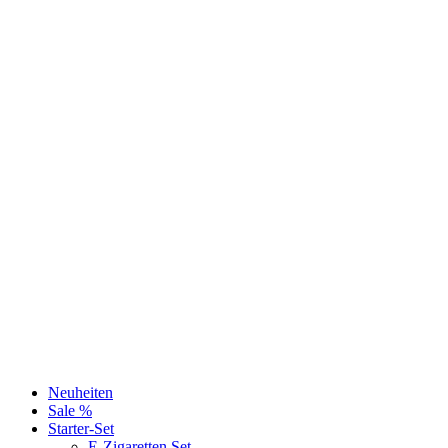
Neuheiten
Sale %
Starter-Set
E-Zigaretten Set