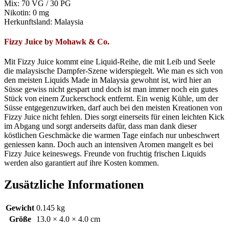
Mix: 70 VG / 30 PG
Nikotin: 0 mg
Herkunftsland: Malaysia
Fizzy Juice by
Mohawk & Co.
Mit
Fizzy
Juice kommt eine Liquid-Reihe, die mit Leib und Seele
die malaysische Dampfer-Szene widerspiegelt. Wie man es sich von
den meisten Liquids Made in Malaysia gewohnt ist, wird hier an
Süsse
gewiss nicht gespart und doch ist man immer noch ein gutes
Stück von einem Zuckerschock entfernt. Ein wenig Kühle, um der
Süsse
entgegenzuwirken, darf auch bei den meisten Kreationen von
Fizzy
Juice nicht fehlen. Dies sorgt einerseits für einen leichten Kick
im Abgang und sorgt anderseits dafür, dass man dank dieser
köstlichen Geschmäcke die warmen Tage einfach nur unbeschwert
geniessen
kann. Doch auch an intensiven Aromen mangelt es bei
Fizzy
Juice keineswegs. Freunde von fruchtig frischen Liquids
werden also garantiert auf ihre Kosten kommen.
Zusätzliche Informationen
Gewicht
0.145 kg
Größe
13.0 × 4.0 × 4.0 cm