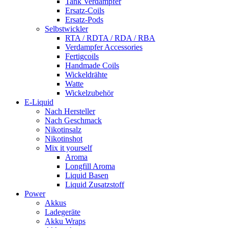
Tank Verdampfer
Ersatz-Coils
Ersatz-Pods
Selbstwickler
RTA / RDTA / RDA / RBA
Verdampfer Accessories
Fertigcoils
Handmade Coils
Wickeldrähte
Watte
Wickelzubehör
E-Liquid
Nach Hersteller
Nach Geschmack
Nikotinsalz
Nikotinshot
Mix it yourself
Aroma
Longfill Aroma
Liquid Basen
Liquid Zusatzstoff
Power
Akkus
Ladegeräte
Akku Wraps