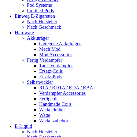
Pod Systeme
Prefilled Pods
Einweg E-Zigaretten
Nach Hersteller
Nach Geschmack
Hardware
Akkuträger
Geregelte Akkuträger
Mech Mod
Mod Accessories
Fertig Verdampfer
Tank Verdampfer
Ersatz-Coils
Ersatz-Pods
Selbstwickler
RTA / RDTA / RDA / RBA
Verdampfer Accessories
Fertigcoils
Handmade Coils
Wickeldrähte
Watte
Wickelzubehör
E-Liquid
Nach Hersteller