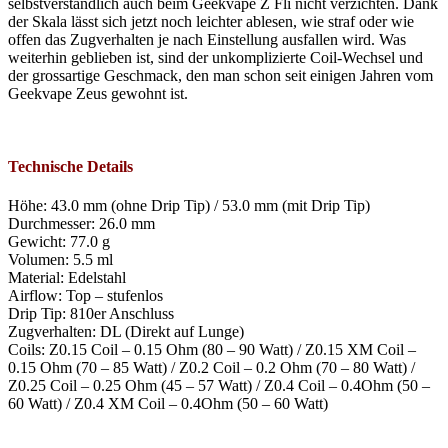
selbstverständlich auch beim
Geekvape
Z
Fli
nicht verzichten. Dank
der Skala lässt sich jetzt noch leichter ablesen, wie straf oder wie
offen das Zugverhalten je nach Einstellung ausfallen wird. Was
weiterhin geblieben ist, sind der unkomplizierte Coil-Wechsel und
der
grossartige
Geschmack, den man schon seit einigen Jahren vom
Geekvape
Zeus gewohnt ist.
Technische Details
Höhe: 43.0 mm (ohne Drip Tip) / 53.0 mm (mit Drip Tip)
Durchmesser: 26.0 mm
Gewicht: 77.0 g
Volumen: 5.5 ml
Material: Edelstahl
Airflow: Top – stufenlos
Drip Tip: 810er Anschluss
Zugverhalten: DL (Direkt auf Lunge)
Coils: Z0.15 Coil – 0.15 Ohm (80 – 90 Watt) / Z0.15 XM Coil –
0.15 Ohm (70 – 85 Watt) / Z0.2 Coil – 0.2 Ohm (70 – 80 Watt) /
Z0.25 Coil – 0.25 Ohm (45 – 57 Watt) / Z0.4 Coil – 0.4Ohm (50 –
60 Watt) / Z0.4 XM Coil – 0.4Ohm (50 – 60 Watt)