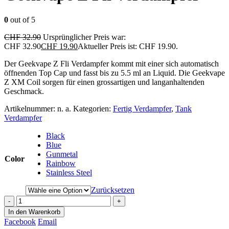
0
out of 5
CHF
32.90
Ursprünglicher Preis war:
CHF 32.90
CHF
19.90
Aktueller Preis ist: CHF 19.90.
Der
Geekvape
Z
Fli
Verdampfer kommt mit einer sich automatisch
öffnenden
Top Cap
und
fasst
bis zu 5.5 ml an Liquid. Die
Geekvape
Z XM Coil sorgen für einen
grossartigen
und langanhaltenden
Geschmack.
Artikelnummer:
n. a.
Kategorien:
Fertig Verdampfer
,
Tank
Verdampfer
Black
Blue
Gunmetal
Color
Rainbow
Stainless Steel
Zurücksetzen
-
+
In den Warenkorb
Facebook
Email