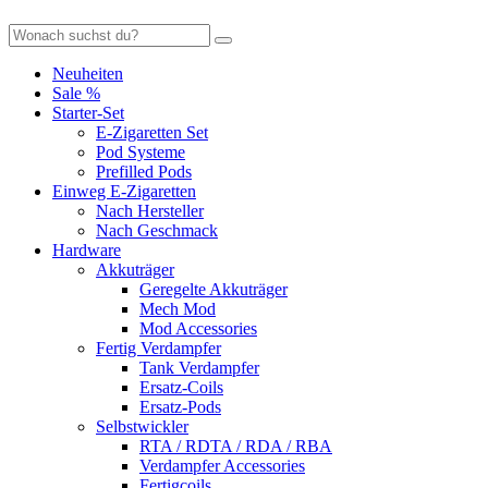
Neuheiten
Sale %
Starter-Set
E-Zigaretten Set
Pod Systeme
Prefilled Pods
Einweg E-Zigaretten
Nach Hersteller
Nach Geschmack
Hardware
Akkuträger
Geregelte Akkuträger
Mech Mod
Mod Accessories
Fertig Verdampfer
Tank Verdampfer
Ersatz-Coils
Ersatz-Pods
Selbstwickler
RTA / RDTA / RDA / RBA
Verdampfer Accessories
Fertigcoils