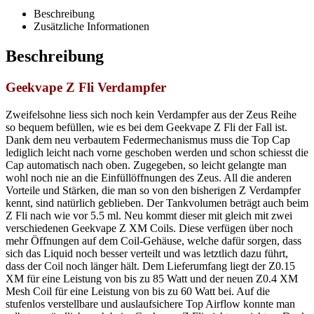
Beschreibung
Zusätzliche Informationen
Beschreibung
Geekvape Z Fli Verdampfer
Zweifelsohne
liess
sich noch kein Verdampfer aus der Zeus Reihe
so bequem befüllen, wie es bei dem
Geekvape
Z
Fli
der Fall ist.
Dank dem neu verbautem Federmechanismus muss die
Top Cap
lediglich leicht nach vorne geschoben werden und schon
schiesst
die
Cap automatisch nach oben. Zugegeben, so leicht gelangte man
wohl noch nie an die Einfüllöffnungen des Zeus. All die anderen
Vorteile und Stärken, die man so von den bisherigen Z Verdampfer
kennt, sind natürlich geblieben. Der Tankvolumen beträgt auch beim
Z
Fli
nach wie vor 5.5 ml. Neu kommt dieser mit gleich mit zwei
verschiedenen
Geekvape
Z XM Coils. Diese verfügen über noch
mehr Öffnungen auf dem Coil-Gehäuse, welche dafür sorgen, dass
sich das Liquid noch besser verteilt und was letztlich dazu führt,
dass der Coil noch länger hält. Dem Lieferumfang liegt der Z0.15
XM für eine Leistung von bis zu 85 Watt und der neuen Z0.4 XM
Mesh Coil für eine Leistung von bis zu 60 Watt bei. Auf die
stufenlos verstellbare und auslaufsichere Top
Airflow
konnte man