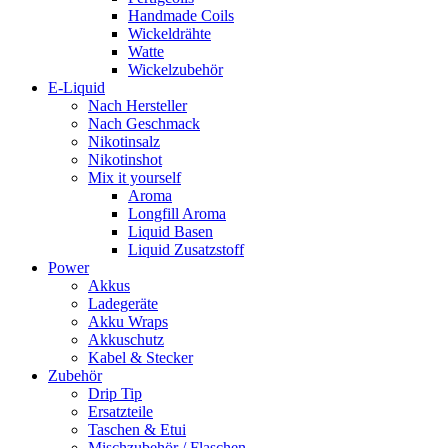
Handmade Coils
Wickeldrähte
Watte
Wickelzubehör
E-Liquid
Nach Hersteller
Nach Geschmack
Nikotinsalz
Nikotinshot
Mix it yourself
Aroma
Longfill Aroma
Liquid Basen
Liquid Zusatzstoff
Power
Akkus
Ladegeräte
Akku Wraps
Akkuschutz
Kabel & Stecker
Zubehör
Drip Tip
Ersatzteile
Taschen & Etui
Mischzubehör / Flaschen