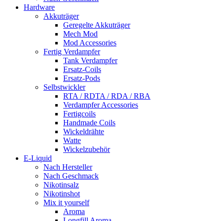
Hardware
Akkuträger
Geregelte Akkuträger
Mech Mod
Mod Accessories
Fertig Verdampfer
Tank Verdampfer
Ersatz-Coils
Ersatz-Pods
Selbstwickler
RTA / RDTA / RDA / RBA
Verdampfer Accessories
Fertigcoils
Handmade Coils
Wickeldrähte
Watte
Wickelzubehör
E-Liquid
Nach Hersteller
Nach Geschmack
Nikotinsalz
Nikotinshot
Mix it yourself
Aroma
Longfill Aroma