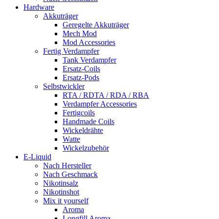
Hardware
Akkuträger
Geregelte Akkuträger
Mech Mod
Mod Accessories
Fertig Verdampfer
Tank Verdampfer
Ersatz-Coils
Ersatz-Pods
Selbstwickler
RTA / RDTA / RDA / RBA
Verdampfer Accessories
Fertigcoils
Handmade Coils
Wickeldrähte
Watte
Wickelzubehör
E-Liquid
Nach Hersteller
Nach Geschmack
Nikotinsalz
Nikotinshot
Mix it yourself
Aroma
Longfill Aroma