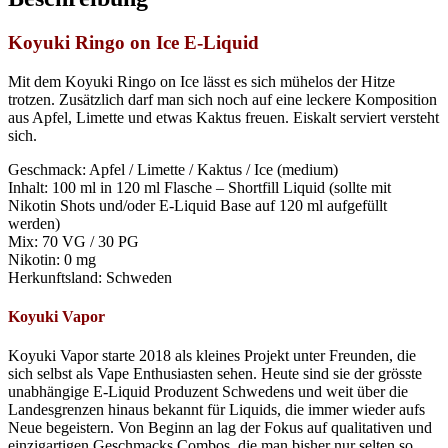
Koyuki Ringo on Ice E-Liquid
Mit dem Koyuki Ringo on Ice lässt es sich mühelos der Hitze
trotzen. Zusätzlich darf man sich noch auf eine leckere Komposition
aus Apfel, Limette und etwas Kaktus freuen. Eiskalt serviert versteht
sich.
Geschmack: Apfel / Limette / Kaktus / Ice (medium)
Inhalt: 100 ml in 120 ml Flasche – Shortfill Liquid (sollte mit
Nikotin Shots und/oder E-Liquid Base auf 120 ml aufgefüllt
werden)
Mix: 70 VG / 30 PG
Nikotin: 0 mg
Herkunftsland: Schweden
Koyuki Vapor
Koyuki
Vapor
starte 2018 als kleines Projekt unter Freunden, die
sich selbst als Vape Enthusiasten sehen. Heute sind sie der
grösste
unabhängige E-Liquid Produzent Schwedens und weit über die
Landesgrenzen hinaus bekannt für Liquids, die immer wieder aufs
Neue begeistern. Von Beginn an lag der Fokus auf qualitativen und
einzigartigen Geschmacks Combos, die man bisher nur selten so