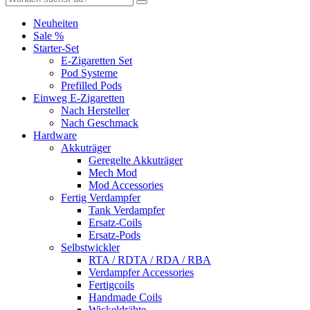
Neuheiten
Sale %
Starter-Set
E-Zigaretten Set
Pod Systeme
Prefilled Pods
Einweg E-Zigaretten
Nach Hersteller
Nach Geschmack
Hardware
Akkuträger
Geregelte Akkuträger
Mech Mod
Mod Accessories
Fertig Verdampfer
Tank Verdampfer
Ersatz-Coils
Ersatz-Pods
Selbstwickler
RTA / RDTA / RDA / RBA
Verdampfer Accessories
Fertigcoils
Handmade Coils
Wickeldrähte