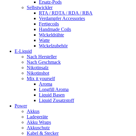
Ersatz-Pods
Selbstwickler
RTA / RDTA / RDA / RBA
Verdampfer Accessories
Fertigcoils
Handmade Coils
Wickeldrähte
Watte
Wickelzubehör
E-Liquid
Nach Hersteller
Nach Geschmack
Nikotinsalz
Nikotinshot
Mix it yourself
Aroma
Longfill Aroma
Liquid Basen
Liquid Zusatzstoff
Power
Akkus
Ladegeräte
Akku Wraps
Akkuschutz
Kabel & Stecker