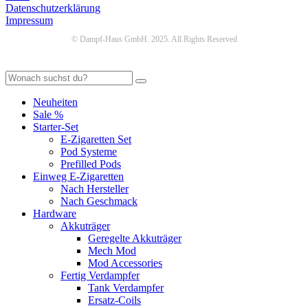
Datenschutzerklärung
Impressum
© Dampf-Haus GmbH. 2025. All Rights Reserved
Neuheiten
Sale %
Starter-Set
E-Zigaretten Set
Pod Systeme
Prefilled Pods
Einweg E-Zigaretten
Nach Hersteller
Nach Geschmack
Hardware
Akkuträger
Geregelte Akkuträger
Mech Mod
Mod Accessories
Fertig Verdampfer
Tank Verdampfer
Ersatz-Coils