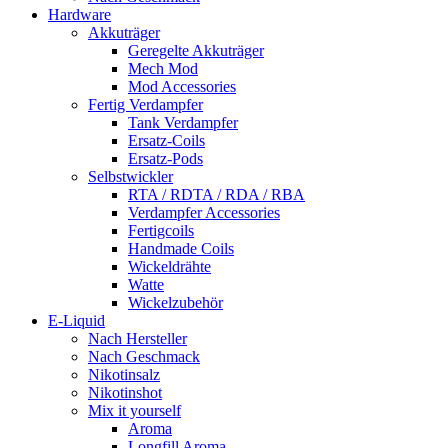
Hardware
Akkuträger
Geregelte Akkuträger
Mech Mod
Mod Accessories
Fertig Verdampfer
Tank Verdampfer
Ersatz-Coils
Ersatz-Pods
Selbstwickler
RTA / RDTA / RDA / RBA
Verdampfer Accessories
Fertigcoils
Handmade Coils
Wickeldrähte
Watte
Wickelzubehör
E-Liquid
Nach Hersteller
Nach Geschmack
Nikotinsalz
Nikotinshot
Mix it yourself
Aroma
Longfill Aroma