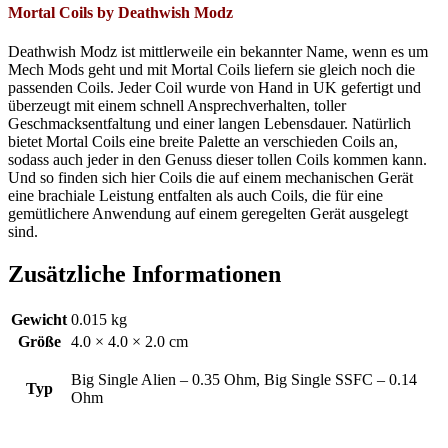
Mortal Coils by Deathwish Modz
Deathwish
Modz
ist mittlerweile ein bekannter Name, wenn es um
Mech
Mods geht und mit
Mortal
Coils liefern sie gleich noch die
passenden Coils. Jeder Coil wurde von Hand in UK gefertigt und
überzeugt mit einem schnell Ansprechverhalten, toller
Geschmacksentfaltung und einer langen Lebensdauer. Natürlich
bietet
Mortal
Coils eine breite Palette an verschieden Coils an,
sodass auch jeder in den Genuss dieser tollen Coils kommen kann.
Und so finden sich hier Coils die auf einem mechanischen Gerät
eine brachiale Leistung entfalten als auch Coils, die für eine
gemütlichere Anwendung auf einem geregelten Gerät ausgelegt
sind.
Zusätzliche Informationen
Gewicht
0.015 kg
Größe
4.0 × 4.0 × 2.0 cm
Big Single Alien – 0.35 Ohm, Big Single SSFC – 0.14
Typ
Ohm