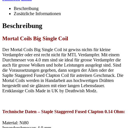
Beschreibung
Zusätzliche Informationen
Beschreibung
Mortal Coils Big Single Coil
Der
Mortal
Coils Big Single Coil ist gewiss nichts für kleine
Verdampfer oder erst recht nicht für MTL Verdampfer. Mit einem
Durchmesser von
4.0
mm sind sie ideal für
grosse
Verdampfer die
auch für
grosse
Wolken und hohe Leistungen ausgelegt sind. Sind
die Voraussetzungen gegeben, dann sorgen
der Alien
oder der
Saplte
Staggered
Fused
Clapton
Coil für astreinen Geschmack. Die
Mortal
Coils werden in Handarbeit aus hochwertigen Drähten
hergestellt und sie glänzen mit einer langen Lebensdauer.
Erstklassige Coils Made in UK by Deathwish
Modz
.
Technische Daten –
Staple Staggered Fused Clapton
0.14 Ohm:
Material: Ni80
Innendurchmesser: 4.0 mm