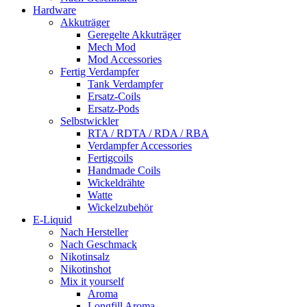
Hardware
Akkuträger
Geregelte Akkuträger
Mech Mod
Mod Accessories
Fertig Verdampfer
Tank Verdampfer
Ersatz-Coils
Ersatz-Pods
Selbstwickler
RTA / RDTA / RDA / RBA
Verdampfer Accessories
Fertigcoils
Handmade Coils
Wickeldrähte
Watte
Wickelzubehör
E-Liquid
Nach Hersteller
Nach Geschmack
Nikotinsalz
Nikotinshot
Mix it yourself
Aroma
Longfill Aroma