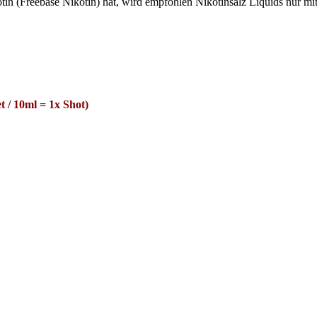
n (Freebase Nikotin) hat, wird empfohlen Nikotinsalz Liquids nur mit
et
/
10ml = 1x Shot
)