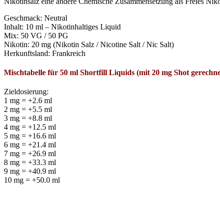
Nikotinsalz eine andere Chemische Zusammensetzung als Freies Nikoti
Geschmack: Neutral
Inhalt: 10 ml – Nikotinhaltiges Liquid
Mix: 50 VG / 50 PG
Nikotin: 20 mg (Nikotin Salz / Nicotine Salt / Nic Salt)
Herkunftsland: Frankreich
Mischtabelle für 50 ml Shortfill Liquids (mit 20 mg Shot gerechn
Zieldosierung:
1 mg = +2.6 ml
2 mg = +5.5 ml
3 mg = +8.8 ml
4 mg = +12.5 ml
5 mg = +16.6 ml
6 mg = +21.4 ml
7 mg = +26.9 ml
8 mg = +33.3 ml
9 mg = +40.9 ml
10 mg = +50.0 ml