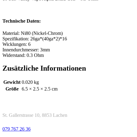
Technische Daten:
Material: Ni80 (Nickel-Chrom)
Spezifikation: 26ga*(40ga*2)*16
Wicklungen: 6
Innendurchmesser: 3mm
Widerstand: 0.3 Ohm
Zusätzliche Informationen
Gewicht
0.020 kg
Größe
6.5 × 2.5 × 2.5 cm
Kontakt
Adresse
St. Gallerstrasse 10, 8853 Lachen
Telefon
079 767 26 36