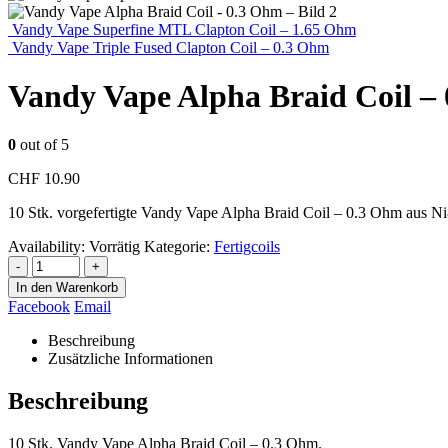
Vandy Vape Superfine MTL Clapton Coil – 1.65 Ohm
Vandy Vape Triple Fused Clapton Coil – 0.3 Ohm
Vandy Vape Alpha Braid Coil –
0
out of 5
CHF
10.90
10 Stk. vorgefertigte Vandy Vape Alpha Braid Coil – 0.3 Ohm aus N
Availability:
Vorrätig
Kategorie:
Fertigcoils
-
+
In den Warenkorb
Facebook
Email
Beschreibung
Zusätzliche Informationen
Beschreibung
10 Stk. Vandy Vape Alpha Braid Coil – 0.3 Ohm.