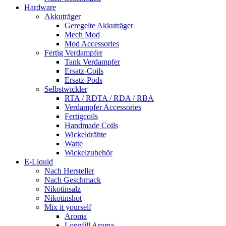
Hardware
Akkuträger
Geregelte Akkuträger
Mech Mod
Mod Accessories
Fertig Verdampfer
Tank Verdampfer
Ersatz-Coils
Ersatz-Pods
Selbstwickler
RTA / RDTA / RDA / RBA
Verdampfer Accessories
Fertigcoils
Handmade Coils
Wickeldrähte
Watte
Wickelzubehör
E-Liquid
Nach Hersteller
Nach Geschmack
Nikotinsalz
Nikotinshot
Mix it yourself
Aroma
Longfill Aroma