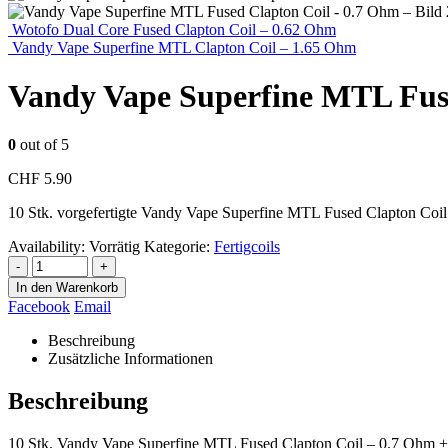
Wotofo Dual Core Fused Clapton Coil – 0.62 Ohm
Vandy Vape Superfine MTL Clapton Coil – 1.65 Ohm
Vandy Vape Superfine MTL Fus
0
out of 5
CHF
5.90
10 Stk. vorgefertigte Vandy Vape Superfine MTL Fused Clapton Coi
Availability:
Vorrätig
Kategorie:
Fertigcoils
-
+
In den Warenkorb
Facebook
Email
Beschreibung
Zusätzliche Informationen
Beschreibung
10 Stk. Vandy Vape Superfine MTL Fused Clapton Coil – 0.7 Ohm +