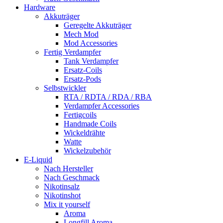
Hardware
Akkuträger
Geregelte Akkuträger
Mech Mod
Mod Accessories
Fertig Verdampfer
Tank Verdampfer
Ersatz-Coils
Ersatz-Pods
Selbstwickler
RTA / RDTA / RDA / RBA
Verdampfer Accessories
Fertigcoils
Handmade Coils
Wickeldrähte
Watte
Wickelzubehör
E-Liquid
Nach Hersteller
Nach Geschmack
Nikotinsalz
Nikotinshot
Mix it yourself
Aroma
Longfill Aroma