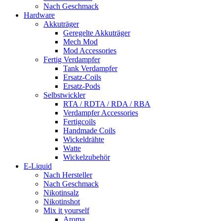
Nach Geschmack
Hardware
Akkuträger
Geregelte Akkuträger
Mech Mod
Mod Accessories
Fertig Verdampfer
Tank Verdampfer
Ersatz-Coils
Ersatz-Pods
Selbstwickler
RTA / RDTA / RDA / RBA
Verdampfer Accessories
Fertigcoils
Handmade Coils
Wickeldrähte
Watte
Wickelzubehör
E-Liquid
Nach Hersteller
Nach Geschmack
Nikotinsalz
Nikotinshot
Mix it yourself
Aroma