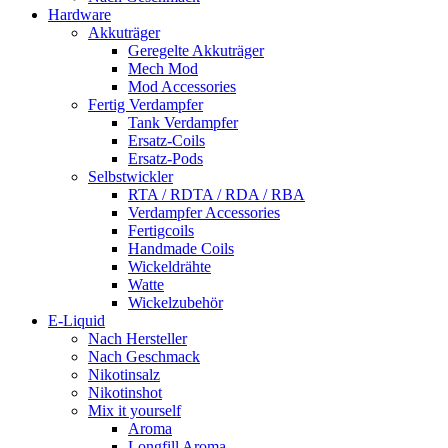
Hardware
Akkuträger
Geregelte Akkuträger
Mech Mod
Mod Accessories
Fertig Verdampfer
Tank Verdampfer
Ersatz-Coils
Ersatz-Pods
Selbstwickler
RTA / RDTA / RDA / RBA
Verdampfer Accessories
Fertigcoils
Handmade Coils
Wickeldrähte
Watte
Wickelzubehör
E-Liquid
Nach Hersteller
Nach Geschmack
Nikotinsalz
Nikotinshot
Mix it yourself
Aroma
Longfill Aroma