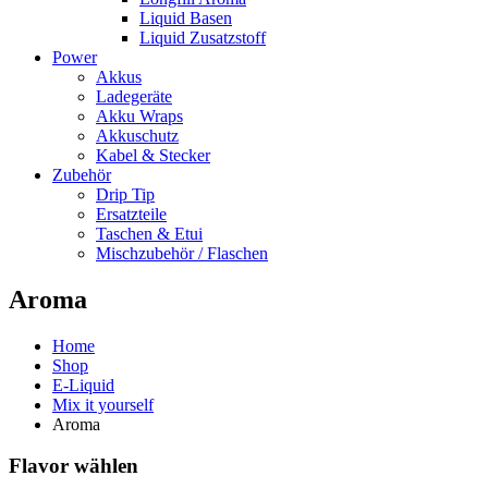
Liquid Basen
Liquid Zusatzstoff
Power
Akkus
Ladegeräte
Akku Wraps
Akkuschutz
Kabel & Stecker
Zubehör
Drip Tip
Ersatzteile
Taschen & Etui
Mischzubehör / Flaschen
Aroma
Home
Shop
E-Liquid
Mix it yourself
Aroma
Flavor wählen