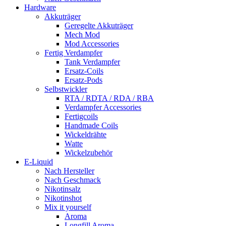
Hardware
Akkuträger
Geregelte Akkuträger
Mech Mod
Mod Accessories
Fertig Verdampfer
Tank Verdampfer
Ersatz-Coils
Ersatz-Pods
Selbstwickler
RTA / RDTA / RDA / RBA
Verdampfer Accessories
Fertigcoils
Handmade Coils
Wickeldrähte
Watte
Wickelzubehör
E-Liquid
Nach Hersteller
Nach Geschmack
Nikotinsalz
Nikotinshot
Mix it yourself
Aroma
Longfill Aroma