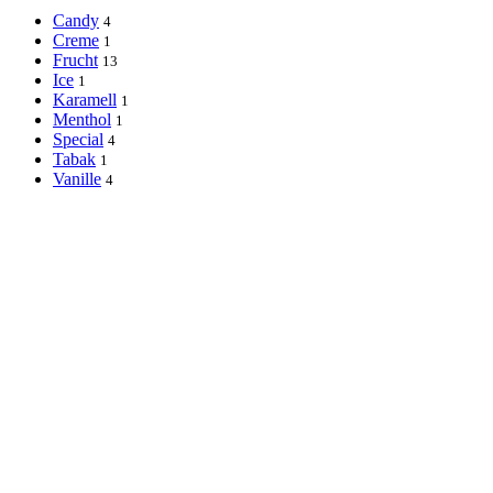
Candy
4
Creme
1
Frucht
13
Ice
1
Karamell
1
Menthol
1
Special
4
Tabak
1
Vanille
4