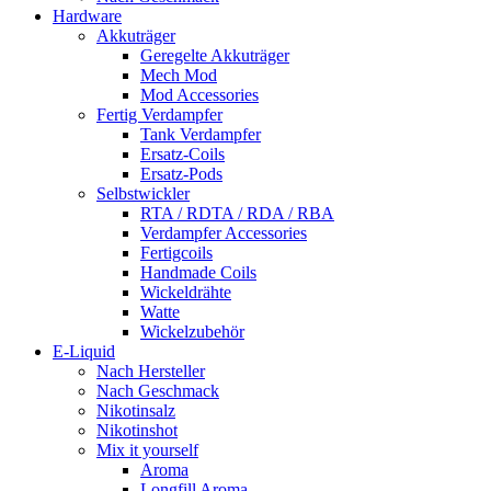
Hardware
Akkuträger
Geregelte Akkuträger
Mech Mod
Mod Accessories
Fertig Verdampfer
Tank Verdampfer
Ersatz-Coils
Ersatz-Pods
Selbstwickler
RTA / RDTA / RDA / RBA
Verdampfer Accessories
Fertigcoils
Handmade Coils
Wickeldrähte
Watte
Wickelzubehör
E-Liquid
Nach Hersteller
Nach Geschmack
Nikotinsalz
Nikotinshot
Mix it yourself
Aroma
Longfill Aroma