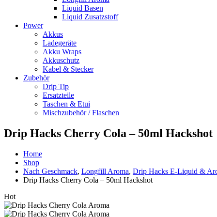
Liquid Basen
Liquid Zusatzstoff
Power
Akkus
Ladegeräte
Akku Wraps
Akkuschutz
Kabel & Stecker
Zubehör
Drip Tip
Ersatzteile
Taschen & Etui
Mischzubehör / Flaschen
Drip Hacks Cherry Cola – 50ml Hackshot
Home
Shop
Nach Geschmack
,
Longfill Aroma
,
Drip Hacks E-Liquid & A
Drip Hacks Cherry Cola – 50ml Hackshot
Hot