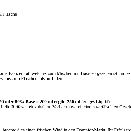
l Flasche
ma Konzentrat, welches zum Mischen mit Base vorgesehen ist und es 
w. bis zum Flaschenhals auffüllen.
0 ml + 80% Base = 200 ml ergibt 250 ml
fertiges Liquid)
sich die Reifezeit einzuhalten. Vorher muss mit einem verfälschten G
, brachte dies einen frischen Wind in den Dampfer-Markt. Ihr Erfolgsre