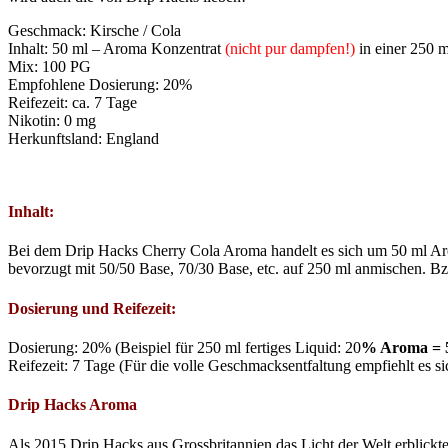
Geschmack: Kirsche / Cola
Inhalt: 50 ml – Aroma Konzentrat
(nicht pur dampfen!)
in einer 250 m
Mix: 100 PG
Empfohlene Dosierung: 20%
Reifezeit: ca. 7 Tage
Nikotin: 0 mg
Herkunftsland: England
Inhalt:
Bei dem Drip Hacks Cherry Cola Aroma handelt es sich um 50 ml Aro
bevorzugt mit 50/50 Base, 70/30 Base, etc. auf 250 ml anmischen. Bz
Dosierung und Reifezeit:
Dosierung: 20% (Beispiel für 250 ml fertiges Liquid: 20
% Aroma = 5
Reifezeit: 7 Tage (Für die volle Geschmacksentfaltung empfiehlt es 
Drip Hacks Aroma
Als 2015 Drip Hacks aus Grossbritannien das Licht der Welt erblickte