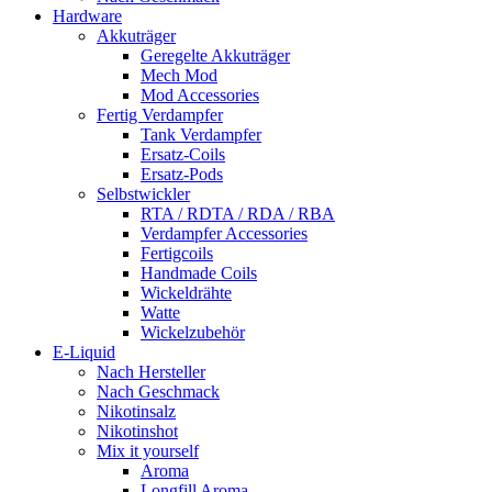
Hardware
Akkuträger
Geregelte Akkuträger
Mech Mod
Mod Accessories
Fertig Verdampfer
Tank Verdampfer
Ersatz-Coils
Ersatz-Pods
Selbstwickler
RTA / RDTA / RDA / RBA
Verdampfer Accessories
Fertigcoils
Handmade Coils
Wickeldrähte
Watte
Wickelzubehör
E-Liquid
Nach Hersteller
Nach Geschmack
Nikotinsalz
Nikotinshot
Mix it yourself
Aroma
Longfill Aroma