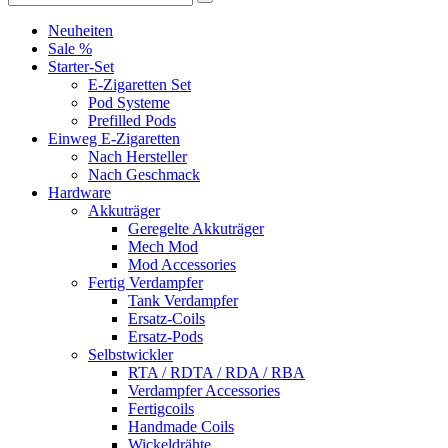
Neuheiten
Sale %
Starter-Set
E-Zigaretten Set
Pod Systeme
Prefilled Pods
Einweg E-Zigaretten
Nach Hersteller
Nach Geschmack
Hardware
Akkuträger
Geregelte Akkuträger
Mech Mod
Mod Accessories
Fertig Verdampfer
Tank Verdampfer
Ersatz-Coils
Ersatz-Pods
Selbstwickler
RTA / RDTA / RDA / RBA
Verdampfer Accessories
Fertigcoils
Handmade Coils
Wickeldrähte