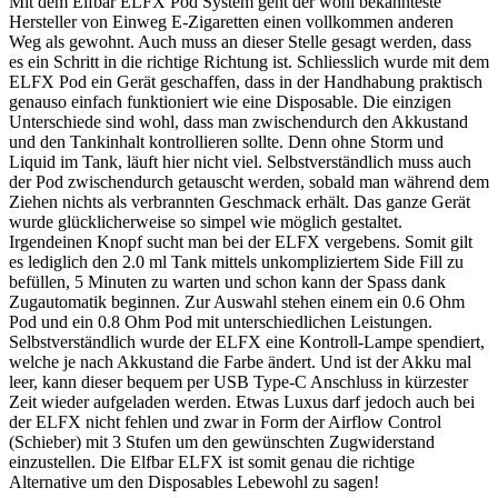
Mit dem Elfbar ELFX Pod System geht der wohl bekannteste
Hersteller von Einweg E-Zigaretten einen vollkommen anderen
Weg als gewohnt. Auch muss an dieser Stelle gesagt werden, dass
es ein Schritt in die richtige Richtung ist. Schliesslich wurde mit dem
ELFX Pod ein Gerät geschaffen, dass in der Handhabung praktisch
genauso einfach funktioniert wie eine Disposable. Die einzigen
Unterschiede sind wohl, dass man zwischendurch den Akkustand
und den Tankinhalt kontrollieren sollte. Denn ohne Storm und
Liquid im Tank, läuft hier nicht viel. Selbstverständlich muss auch
der Pod zwischendurch getauscht werden, sobald man während dem
Ziehen nichts als verbrannten Geschmack erhält. Das ganze Gerät
wurde glücklicherweise so simpel wie möglich gestaltet.
Irgendeinen Knopf sucht man bei der ELFX vergebens. Somit gilt
es lediglich den 2.0 ml Tank mittels unkompliziertem Side Fill zu
befüllen, 5 Minuten zu warten und schon kann der Spass dank
Zugautomatik beginnen. Zur Auswahl stehen einem ein 0.6 Ohm
Pod und ein 0.8 Ohm Pod mit unterschiedlichen Leistungen.
Selbstverständlich wurde der ELFX eine Kontroll-Lampe spendiert,
welche je nach Akkustand die Farbe ändert. Und ist der Akku mal
leer, kann dieser bequem per USB Type-C Anschluss in kürzester
Zeit wieder aufgeladen werden. Etwas Luxus darf jedoch auch bei
der ELFX nicht fehlen und zwar in Form der Airflow Control
(Schieber) mit 3 Stufen um den gewünschten Zugwiderstand
einzustellen. Die Elfbar ELFX ist somit genau die richtige
Alternative um den Disposables Lebewohl zu sagen!