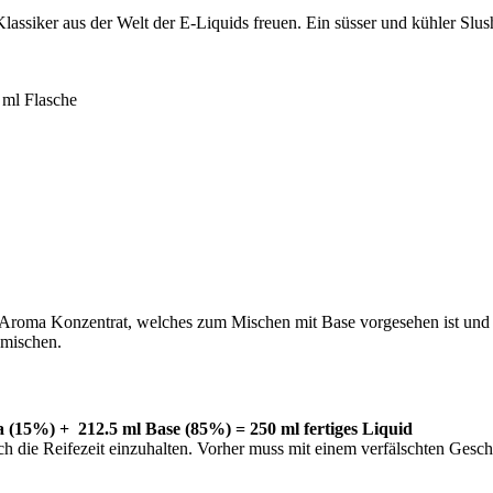
assiker aus der Welt der E-Liquids freuen. Ein süsser und kühler Slu
 ml Flasche
roma Konzentrat, welches zum Mischen mit Base vorgesehen ist und da
nmischen.
 (15%) + 212.5 ml Base (85%) = 250 ml
fertiges Liquid
sich die Reifezeit einzuhalten. Vorher muss mit einem verfälschten G