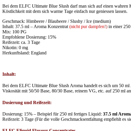
Bei dem ELFC Ultimate Blue Slush darf man sich auf einen wahren Kl
Köstlichkeit mit dem sich warme Tage einfach nur geniessen lassen.
Geschmack: Himbeere / Blaubeere / Slushy / Ice (medium)
Inhalt: 37.5 ml – Aroma Konzentrat
(nicht pur dampfen!)
in einer 250
Mix: 100 PG
Empfohlene Dosierung: 15%
Reifezeit: ca. 3 Tage
Nikotin: 0 mg
Herkunftsland: England
Inhalt:
Bei dem ELFC Ultimate Blue Slush Aroma handelt es sich um 50 ml A
Viskosität mit 50/50 Base, 80/30 Base, reinem VG, etc. auf 250 ml a
Dosierung und Reifezeit:
Dosierung: 15% – Beispiel für 250 ml fertiges Liquid:
37.5 ml Aroma
Reifezeit: 3 Tage (Für die volle Geschmacksentfaltung empfiehlt es 
ELFC Eliquid Flavour Concentrates