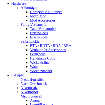
Hardware
Akkuträger
Geregelte Akkuträger
Mech Mod
Mod Accessories
Fertig Verdampfer
Tank Verdampfer
Ersatz-Coils
Ersatz-Pods
Selbstwickler
RTA / RDTA / RDA / RBA
Verdampfer Accessories
Fertigcoils
Handmade Coils
Wickeldrähte
Watte
Wickelzubehör
E-Liquid
Nach Hersteller
Nach Geschmack
Nikotinsalz
Nikotinshot
Mix it yourself
Aroma
Longfill Aroma