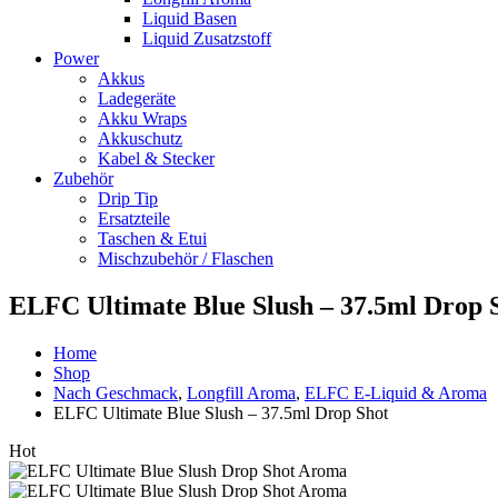
Liquid Basen
Liquid Zusatzstoff
Power
Akkus
Ladegeräte
Akku Wraps
Akkuschutz
Kabel & Stecker
Zubehör
Drip Tip
Ersatzteile
Taschen & Etui
Mischzubehör / Flaschen
ELFC Ultimate Blue Slush – 37.5ml Drop 
Home
Shop
Nach Geschmack
,
Longfill Aroma
,
ELFC E-Liquid & Aroma
ELFC Ultimate Blue Slush – 37.5ml Drop Shot
Hot