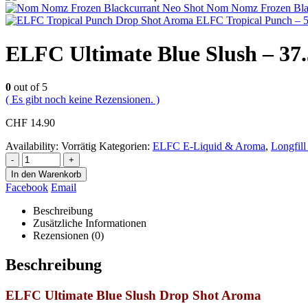
Nom Nomz Frozen Blac
ELFC Tropical Punch – 
ELFC Ultimate Blue Slush – 37
0
out of 5
( Es gibt noch keine Rezensionen. )
CHF
14.90
Availability:
Vorrätig
Kategorien:
ELFC E-Liquid & Aroma
,
Longfil
-
+
In den Warenkorb
Facebook
Email
Beschreibung
Zusätzliche Informationen
Rezensionen (0)
Beschreibung
ELFC Ultimate Blue Slush Drop Shot Aroma