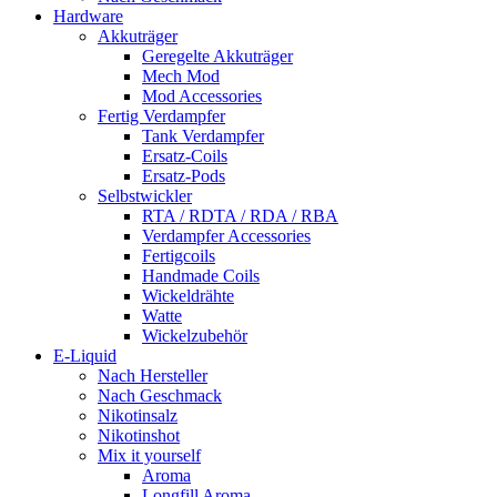
Hardware
Akkuträger
Geregelte Akkuträger
Mech Mod
Mod Accessories
Fertig Verdampfer
Tank Verdampfer
Ersatz-Coils
Ersatz-Pods
Selbstwickler
RTA / RDTA / RDA / RBA
Verdampfer Accessories
Fertigcoils
Handmade Coils
Wickeldrähte
Watte
Wickelzubehör
E-Liquid
Nach Hersteller
Nach Geschmack
Nikotinsalz
Nikotinshot
Mix it yourself
Aroma
Longfill Aroma