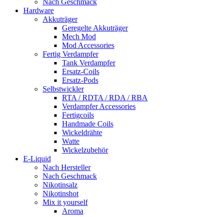
Nach Geschmack
Hardware
Akkuträger
Geregelte Akkuträger
Mech Mod
Mod Accessories
Fertig Verdampfer
Tank Verdampfer
Ersatz-Coils
Ersatz-Pods
Selbstwickler
RTA / RDTA / RDA / RBA
Verdampfer Accessories
Fertigcoils
Handmade Coils
Wickeldrähte
Watte
Wickelzubehör
E-Liquid
Nach Hersteller
Nach Geschmack
Nikotinsalz
Nikotinshot
Mix it yourself
Aroma