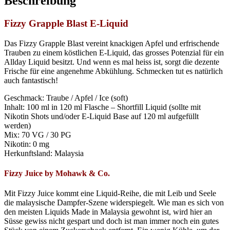
Beschreibung
Fizzy Grapple Blast E-Liquid
Das
Fizzy
Grapple
Blast
vereint knackigen Apfel und erfrischende
Trauben zu einem köstlichen E-Liquid, das
grosses
Potenzial für ein
Allday
Liquid besitzt. Und wenn es mal
heiss
ist, sorgt die dezente
Frische für eine angenehme Abkühlung. Schmecken tut es natürlich
auch fantastisch!
Geschmack: Traube / Apfel / Ice (soft)
Inhalt: 100 ml in 120 ml Flasche – Shortfill Liquid (sollte mit
Nikotin Shots und/oder E-Liquid Base auf 120 ml aufgefüllt
werden)
Mix: 70 VG / 30 PG
Nikotin: 0 mg
Herkunftsland: Malaysia
Fizzy Juice by
Mohawk & Co.
Mit
Fizzy
Juice kommt eine Liquid-Reihe, die mit Leib und Seele
die malaysische Dampfer-Szene widerspiegelt. Wie man es sich von
den meisten Liquids Made in Malaysia gewohnt ist, wird hier an
Süsse
gewiss nicht gespart und doch ist man immer noch ein gutes