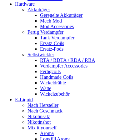
Hardware
Akkuträger
Geregelte Akkuträger
Mech Mod
Mod Accessories
Fertig Verdampfer
Tank Verdampfer
Ersatz-Coils
Ersatz-Pods
Selbstwickler
RTA / RDTA / RDA / RBA
Verdampfer Accessories
Fertigcoils
Handmade Coils
Wickeldrähte
Watte
Wickelzubehör
E-Liquid
Nach Hersteller
Nach Geschmack
Nikotinsalz
Nikotinshot
Mix it yourself
Aroma
Longfill Aroma