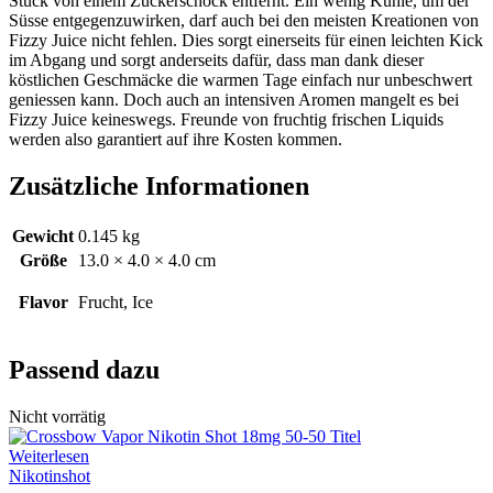
Stück von einem Zuckerschock entfernt. Ein wenig Kühle, um der
Süsse
entgegenzuwirken, darf auch bei den meisten Kreationen von
Fizzy
Juice nicht fehlen. Dies sorgt einerseits für einen leichten Kick
im Abgang und sorgt anderseits dafür, dass man dank dieser
köstlichen Geschmäcke die warmen Tage einfach nur unbeschwert
geniessen
kann. Doch auch an intensiven Aromen mangelt es bei
Fizzy
Juice keineswegs. Freunde von fruchtig frischen Liquids
werden also garantiert auf ihre Kosten kommen.
Zusätzliche Informationen
Gewicht
0.145 kg
Größe
13.0 × 4.0 × 4.0 cm
Flavor
Frucht, Ice
Passend dazu
Nicht vorrätig
Weiterlesen
Nikotinshot