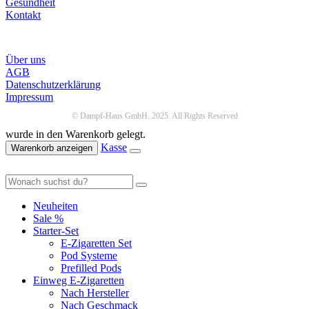
Gesundheit
Kontakt
Infos
Über uns
AGB
Datenschutzerklärung
Impressum
© Dampf-Haus GmbH. 2025. All Rights Reserved
wurde in den Warenkorb gelegt.
Kasse
Warenkorb anzeigen
Neuheiten
Sale %
Starter-Set
E-Zigaretten Set
Pod Systeme
Prefilled Pods
Einweg E-Zigaretten
Nach Hersteller
Nach Geschmack