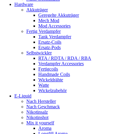
Hardware
Akkuträger
Geregelte Akkuträger
Mech Mod
Mod Accessories
Fertig Verdampfer
Tank Verdampfer
Ersatz-Coils
Ersatz-Pods
Selbstwickler
RTA / RDTA / RDA / RBA
Verdampfer Accessories
Fertigcoils
Handmade Coils
Wickeldrähte
Watte
Wickelzubehör
E-Liquid
Nach Hersteller
Nach Geschmack
Nikotinsalz
Nikotinshot
Mix it yourself
Aroma
Longfill Aroma