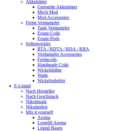
Akkuträger
Geregelte Akkuträger
Mech Mod
Mod Accessories
Fertig Verdampfer
Tank Verdampfer
Ersatz-Coils
Ersatz-Pods
Selbstwickler
RTA / RDTA / RDA / RBA
Verdampfer Accessories
Fertigcoils
Handmade Coils
Wickeldrähte
Watte
Wickelzubehör
E-Liquid
Nach Hersteller
Nach Geschmack
Nikotinsalz
Nikotinshot
Mix it yourself
Aroma
Longfill Aroma
Liquid Basen