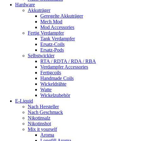
Hardware
Akkuträger
Geregelte Akkuträger
Mech Mod
Mod Accessories
Fertig Verdampfer
Tank Verdampfer
Ersatz-Coils
Ersatz-Pods
Selbstwickler
RTA / RDTA / RDA / RBA
Verdampfer Accessories
Fertigcoils
Handmade Coils
Wickeldrähte
Watte
Wickelzubehör
E-Liquid
Nach Hersteller
Nach Geschmack
Nikotinsalz
Nikotinshot
Mix it yourself
Aroma
Longfill Aroma