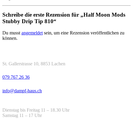
Schreibe die erste Rezension für „Half Moon Mods
Stubby Drip Tip 810“
Du musst
angemeldet
sein, um eine Rezension veröffentlichen zu
können.
Kontakt
Adresse
St. Gallerstrasse 10, 8853 Lachen
Telefon
079 767 26 36
Email
info@dampf-haus.ch
Öffnungszeiten
Dienstag bis Freitag 11 – 18.30 Uhr
Samstag 11 – 17 Uhr
Hilfe