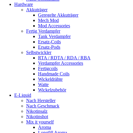
Hardware
Akkuträger
Geregelte Akkuträger
Mech Mod
Mod Accessories
Fertig Verdampfer
Tank Verdampfer
Ersatz-Coils
Ersatz-Pods
Selbstwickler
RTA / RDTA / RDA / RBA
Verdampfer Accessories
Fertigcoils
Handmade Coils
Wickeldrähte
Watte
Wickelzubehör
E-Liquid
Nach Hersteller
Nach Geschmack
Nikotinsalz
Nikotinshot
Mix it yourself
Aroma
Longfill Aroma