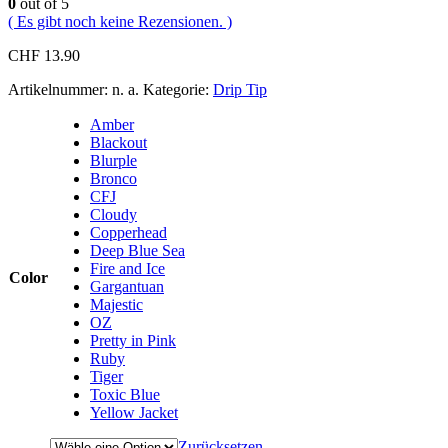
0
out of 5
( Es gibt noch keine Rezensionen. )
CHF
13.90
Artikelnummer:
n. a.
Kategorie:
Drip Tip
Amber
Blackout
Blurple
Bronco
CFJ
Cloudy
Copperhead
Deep Blue Sea
Fire and Ice
Color
Gargantuan
Majestic
OZ
Pretty in Pink
Ruby
Tiger
Toxic Blue
Yellow Jacket
Zurücksetzen