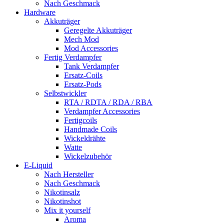
Nach Geschmack
Hardware
Akkuträger
Geregelte Akkuträger
Mech Mod
Mod Accessories
Fertig Verdampfer
Tank Verdampfer
Ersatz-Coils
Ersatz-Pods
Selbstwickler
RTA / RDTA / RDA / RBA
Verdampfer Accessories
Fertigcoils
Handmade Coils
Wickeldrähte
Watte
Wickelzubehör
E-Liquid
Nach Hersteller
Nach Geschmack
Nikotinsalz
Nikotinshot
Mix it yourself
Aroma