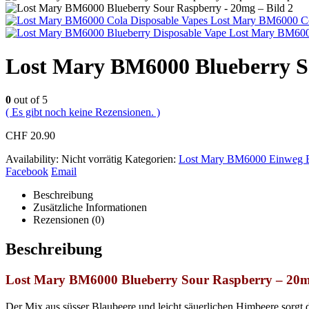
Lost Mary BM6000 C
Lost Mary BM600
Lost Mary BM6000 Blueberry S
0
out of 5
( Es gibt noch keine Rezensionen. )
CHF
20.90
Availability:
Nicht vorrätig
Kategorien:
Lost Mary BM6000 Einweg E
Facebook
Email
Beschreibung
Zusätzliche Informationen
Rezensionen (0)
Beschreibung
Lost Mary BM6000 Blueberry Sour Raspberry – 20mg
Der Mix aus
süsser
Blaubeere und leicht säuerlichen Himbeere sorgt 