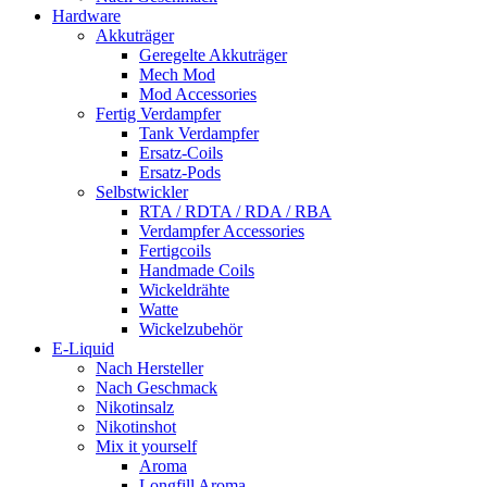
Hardware
Akkuträger
Geregelte Akkuträger
Mech Mod
Mod Accessories
Fertig Verdampfer
Tank Verdampfer
Ersatz-Coils
Ersatz-Pods
Selbstwickler
RTA / RDTA / RDA / RBA
Verdampfer Accessories
Fertigcoils
Handmade Coils
Wickeldrähte
Watte
Wickelzubehör
E-Liquid
Nach Hersteller
Nach Geschmack
Nikotinsalz
Nikotinshot
Mix it yourself
Aroma
Longfill Aroma