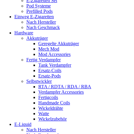
E-Zigaretten Set
Pod Systeme
Prefilled Pods
Einweg E-Zigaretten
Nach Hersteller
Nach Geschmack
Hardware
Akkuträger
Geregelte Akkuträger
Mech Mod
Mod Accessories
Fertig Verdampfer
Tank Verdampfer
Ersatz-Coils
Ersatz-Pods
Selbstwickler
RTA / RDTA / RDA / RBA
Verdampfer Accessories
Fertigcoils
Handmade Coils
Wickeldrähte
Watte
Wickelzubehör
E-Liquid
Nach Hersteller