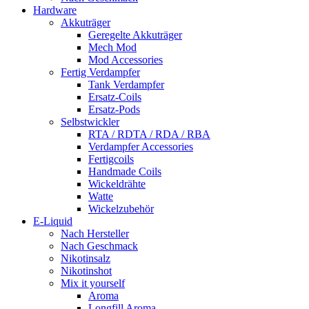
Hardware
Akkuträger
Geregelte Akkuträger
Mech Mod
Mod Accessories
Fertig Verdampfer
Tank Verdampfer
Ersatz-Coils
Ersatz-Pods
Selbstwickler
RTA / RDTA / RDA / RBA
Verdampfer Accessories
Fertigcoils
Handmade Coils
Wickeldrähte
Watte
Wickelzubehör
E-Liquid
Nach Hersteller
Nach Geschmack
Nikotinsalz
Nikotinshot
Mix it yourself
Aroma
Longfill Aroma