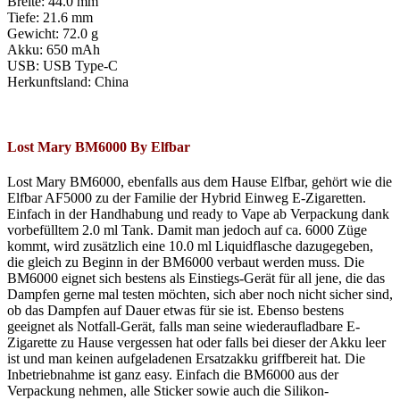
Breite: 44.0 mm
Tiefe: 21.6 mm
Gewicht: 72.0 g
Akku: 650 mAh
USB: USB Type-C
Herkunftsland: China
Lost Mary BM6000 By Elfbar
Lost Mary BM6000, ebenfalls aus dem Hause Elfbar, gehört wie die
Elfbar AF5000 zu der Familie der Hybrid Einweg E-Zigaretten.
Einfach in der Handhabung und ready to Vape ab Verpackung dank
vorbefülltem 2.0 ml Tank. Damit man jedoch auf ca. 6000 Züge
kommt, wird zusätzlich eine 10.0 ml Liquidflasche dazugegeben,
die gleich zu Beginn in der BM6000 verbaut werden muss. Die
BM6000 eignet sich bestens als Einstiegs-Gerät für all jene, die das
Dampfen gerne mal testen möchten, sich aber noch nicht sicher sind,
ob das Dampfen auf Dauer etwas für sie ist. Ebenso bestens
geeignet als Notfall-Gerät, falls man seine wiederaufladbare E-
Zigarette zu Hause vergessen hat oder falls bei dieser der Akku leer
ist und man keinen aufgeladenen Ersatzakku griffbereit hat. Die
Inbetriebnahme ist ganz easy. Einfach die BM6000 aus der
Verpackung nehmen, alle Sticker sowie auch die Silikon-