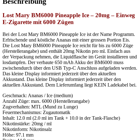
Beschreibung
Lost Mary BM6000 Pineapple Ice – 20mg – Einweg
E-Zigarette mit 6000 Zügen
Bei der
Lost Mary BM6
000 Pineapple Ice ist der Name Programm.
Erfrischende und köstliche Ananas mit einer grossen Portion Eis.
Die
Lost Mary BM6000
Pineapple Ice reicht für bis zu 6000 Züge
(Herstellerangabe) und enthält
20mg
Nikotin pro ml. Einfach aus
der Verpackung nehmen, die Liquidflasche im Gerät installieren und
losdampfen. Der verbaute 650 mAh Akku der BM6000 muss
zwischendurch über den
USB Typ-C
Anschluss aufgeladen werden.
Das kleine Display informiert jederzeit über den aktuellen
Akkustand. Das kleine Display informiert jederzeit über den
aktuellen Akkustand. Dem Lieferumfang liegt KEIN Ladekabel bei.
Geschmack: Ananas / Ice (medium)
Anzahl Züge: max. 6000 (Herstellerangabe)
Zugverhalten: MTL (Mund zu Lunge)
Feuermechanismus: Zugautomatik
Inhalt: 12.0 ml (2.0 ml im Tank + 10.0 in der Tank-Flasche)
Nikotinstärke: 20mg / ml
Nikotinform: Nikotinsalz
Höhe: 97.1 mm