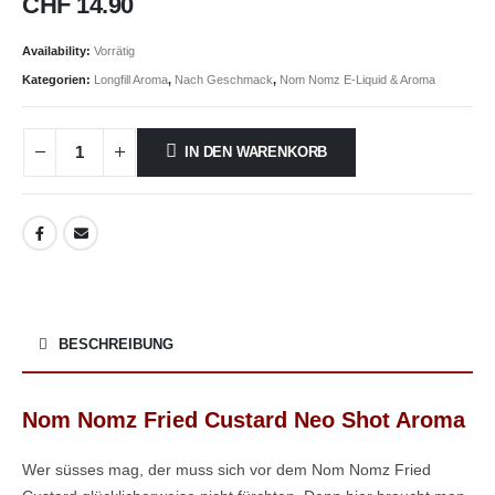
CHF
14.90
Availability:
Vorrätig
Kategorien:
Longfill Aroma
,
Nach Geschmack
,
Nom Nomz E-Liquid & Aroma
IN DEN WARENKORB
BESCHREIBUNG
Nom Nomz Fried Custard Neo Shot Aroma
Wer süsses mag, der muss sich vor dem Nom Nomz Fried