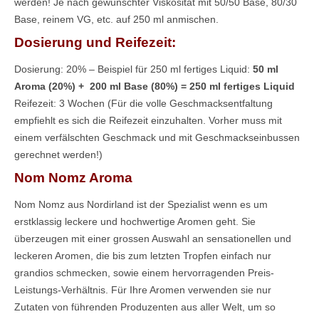
werden! Je nach gewünschter Viskosität mit 50/50 Base, 80/30
Base, reinem VG, etc. auf 250 ml anmischen.
Dosierung und Reifezeit:
Dosierung: 20% – Beispiel für 250 ml fertiges Liquid:
50 ml
Aroma (20%) + 200 ml Base (80%) = 250 ml
fertiges Liquid
Reifezeit: 3 Wochen (Für die volle Geschmacksentfaltung
empfiehlt es sich die Reifezeit einzuhalten. Vorher muss mit
einem verfälschten Geschmack und mit Geschmackseinbussen
gerechnet werden!)
Nom Nomz Aroma
Nom
Nomz
aus Nordirland ist der Spezialist
wenn
es um
erstklassig leckere und hochwertige Aromen geht. Sie
überzeugen mit einer
grossen
Auswahl an sensationellen und
leckeren Aromen, die bis zum letzten Tropfen einfach nur
grandios schmecken, sowie einem hervorragenden Preis-
Leistungs-Verhältnis. Für Ihre Aromen verwenden sie nur
Zutaten von führenden Produzenten aus aller Welt, um so