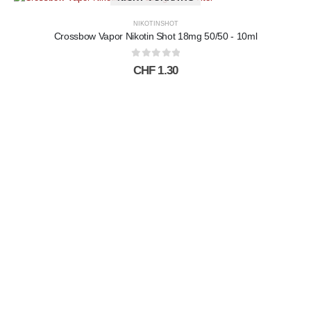
NIKOTINSHOT
Crossbow Vapor Nikotin Shot 18mg 50/50 - 10ml
0
out of 5
CHF
1.30