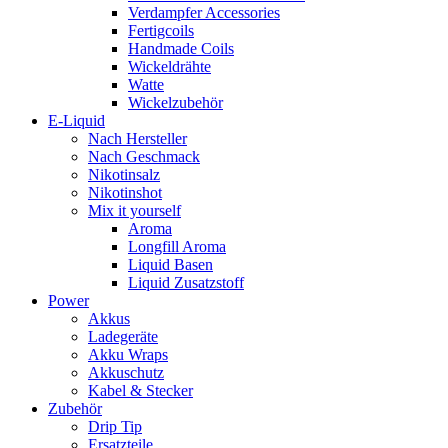
Verdampfer Accessories
Fertigcoils
Handmade Coils
Wickeldrähte
Watte
Wickelzubehör
E-Liquid
Nach Hersteller
Nach Geschmack
Nikotinsalz
Nikotinshot
Mix it yourself
Aroma
Longfill Aroma
Liquid Basen
Liquid Zusatzstoff
Power
Akkus
Ladegeräte
Akku Wraps
Akkuschutz
Kabel & Stecker
Zubehör
Drip Tip
Ersatzteile