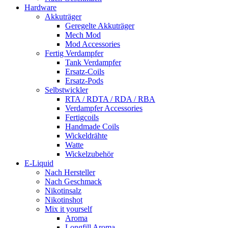
Hardware
Akkuträger
Geregelte Akkuträger
Mech Mod
Mod Accessories
Fertig Verdampfer
Tank Verdampfer
Ersatz-Coils
Ersatz-Pods
Selbstwickler
RTA / RDTA / RDA / RBA
Verdampfer Accessories
Fertigcoils
Handmade Coils
Wickeldrähte
Watte
Wickelzubehör
E-Liquid
Nach Hersteller
Nach Geschmack
Nikotinsalz
Nikotinshot
Mix it yourself
Aroma
Longfill Aroma