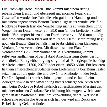
Die Rockvape Rebel Mech Tube kommt mit einem richtig
rebellischem Design und überzeugt mit enormer Feuerkraft.
Geschaffen wurde eine Tube die sehr gut in der Hand liegt und die
mit einem angenehmen Bottom Taster ausgestattet wurde. Wie für
Rockvape typisch lässt die Verarbeitung nichts zu wünschen übrig.
Wegen ihrem Durchmesser von 29.0 mm (an der breitesten Stelle)
finden Verdampfer bis zu einem Durchmesser von 28.0 mm bündig
und problemlos ihren Platz auf dem Rebel. Dem Lieferumfang liegt
noch ein Beauty Ring bei falls man beabsichtigt einen kleineren
Verdampfer zu verwenden. Mit diesem ist dann Platz für
Verdampfer bis 25.0 mm vorhanden. Als Verbindung kommt
selbstverständlich ein 510er Hybrid Anschluss zum Zuge, der für
eine direkte Energieübertragung sorgt und als Energiequelle benötigt
der Rebel einen 21700, 20700 oder einen 18650 Akku. Für letzteren
liegt ein entsprechender Adapter dem Lieferumfang bei. Beim Taster
setzt man auf die gute, alte und bewährte Methode mit der Feder.
Der Druckpunkt ist somit schön angenehm und es kann beim
Zerlegen sowie in der Anwendung nichts schiefgehen. Auch setzt
man beim Rockvape Rebel natürlich auf erstklassiges Messing das
mit einer robusten Cerakote Beschichtung überzogen, welche auch
gerne in der Waffenindustrie ihre Verwendung findet. Wer sonst
schon eine rebellische Ader in sich hat, der wird am Rockvape
Rebel richtig Gefallen finden.