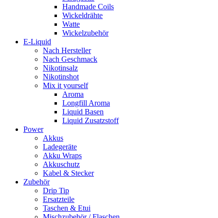
Handmade Coils
Wickeldrähte
Watte
Wickelzubehör
E-Liquid
Nach Hersteller
Nach Geschmack
Nikotinsalz
Nikotinshot
Mix it yourself
Aroma
Longfill Aroma
Liquid Basen
Liquid Zusatzstoff
Power
Akkus
Ladegeräte
Akku Wraps
Akkuschutz
Kabel & Stecker
Zubehör
Drip Tip
Ersatzteile
Taschen & Etui
Mischzubehör / Flaschen