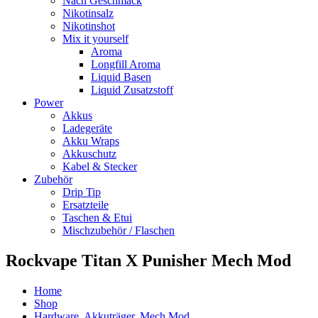
Nach Geschmack
Nikotinsalz
Nikotinshot
Mix it yourself
Aroma
Longfill Aroma
Liquid Basen
Liquid Zusatzstoff
Power
Akkus
Ladegeräte
Akku Wraps
Akkuschutz
Kabel & Stecker
Zubehör
Drip Tip
Ersatzteile
Taschen & Etui
Mischzubehör / Flaschen
Rockvape Titan X Punisher Mech Mod
Home
Shop
Hardware
,
Akkuträger
,
Mech Mod