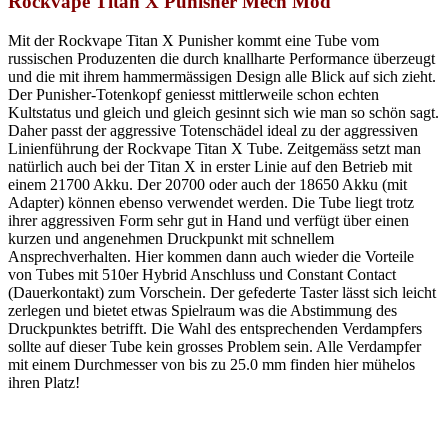
Rockvape Titan X Punisher Mech Mod
Mit der Rockvape Titan X Punisher kommt eine Tube vom
russischen Produzenten die durch knallharte Performance überzeugt
und die mit ihrem hammermässigen Design alle Blick auf sich zieht.
Der Punisher-Totenkopf geniesst mittlerweile schon echten
Kultstatus und gleich und gleich gesinnt sich wie man so schön sagt.
Daher passt der aggressive Totenschädel ideal zu der aggressiven
Linienführung der Rockvape Titan X Tube. Zeitgemäss setzt man
natürlich auch bei der Titan X in erster Linie auf den Betrieb mit
einem 21700 Akku. Der 20700 oder auch der 18650 Akku (mit
Adapter) können ebenso verwendet werden. Die Tube liegt trotz
ihrer aggressiven Form sehr gut in Hand und verfügt über einen
kurzen und angenehmen Druckpunkt mit schnellem
Ansprechverhalten. Hier kommen dann auch wieder die Vorteile
von Tubes mit 510er Hybrid Anschluss und Constant Contact
(Dauerkontakt) zum Vorschein. Der gefederte Taster lässt sich leicht
zerlegen und bietet etwas Spielraum was die Abstimmung des
Druckpunktes betrifft. Die Wahl des entsprechenden Verdampfers
sollte auf dieser Tube kein grosses Problem sein. Alle Verdampfer
mit einem Durchmesser von bis zu 25.0 mm finden hier mühelos
ihren Platz!