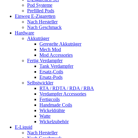
Pod Systeme
Prefilled Pods
Einweg E-Zigaretten
Nach Hersteller
Nach Geschmack
Hardware
Akkuträger
Geregelte Akkuträger
Mech Mod
Mod Accessories
Fertig Verdampfer
Tank Verdampfer
Ersatz-Coils
Ersatz-Pods
Selbstwickler
RTA / RDTA / RDA / RBA
Verdampfer Accessories
Fertigcoils
Handmade Coils
Wickeldrähte
Watte
Wickelzubehör
E-Liquid
Nach Hersteller