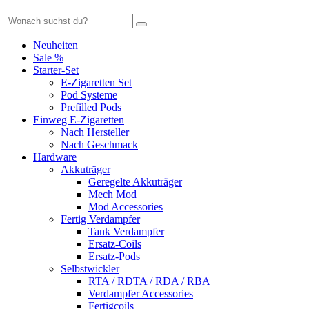
Neuheiten
Sale %
Starter-Set
E-Zigaretten Set
Pod Systeme
Prefilled Pods
Einweg E-Zigaretten
Nach Hersteller
Nach Geschmack
Hardware
Akkuträger
Geregelte Akkuträger
Mech Mod
Mod Accessories
Fertig Verdampfer
Tank Verdampfer
Ersatz-Coils
Ersatz-Pods
Selbstwickler
RTA / RDTA / RDA / RBA
Verdampfer Accessories
Fertigcoils