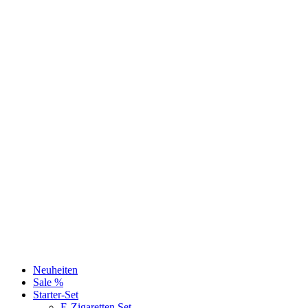
Neuheiten
Sale %
Starter-Set
E-Zigaretten Set