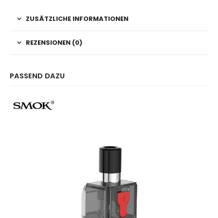
ZUSÄTZLICHE INFORMATIONEN
REZENSIONEN (0)
PASSEND DAZU
Dieses
Produkt
weist
mehrere
Varianten
auf.
Die
Optionen
können
auf
der