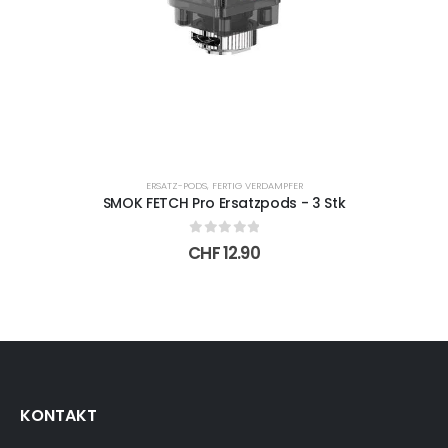
Produktseite
gewählt
werden
ERSATZ-PODS
,
FERTIG VERDAMPFER
SMOK FETCH Pro Ersatzpods - 3 Stk
0
out of 5
CHF
12.90
KONTAKT