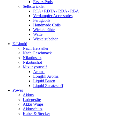
Ersatz-Pods
Selbstwickler
RTA / RDTA / RDA / RBA
Verdampfer Accessories
Fertigcoils
Handmade Coils
Wickeldrähte
Watte
Wickelzubehör
E-Liquid
Nach Hersteller
Nach Geschmack
Nikotinsalz
Nikotinshot
Mix it yourself
Aroma
Longfill Aroma
Liquid Basen
Liquid Zusatzstoff
Power
Akkus
Ladegeräte
Akku Wraps
Akkuschutz
Kabel & Stecker