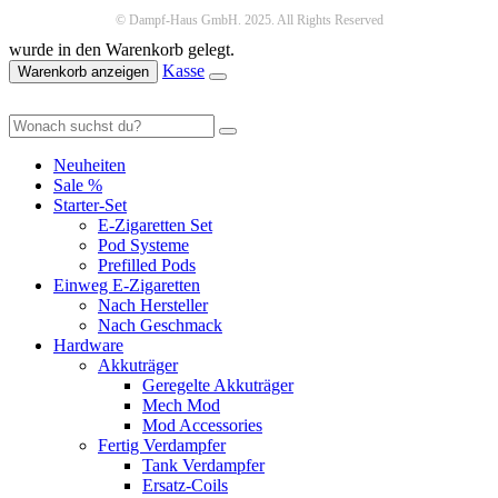
© Dampf-Haus GmbH. 2025. All Rights Reserved
wurde in den Warenkorb gelegt.
Kasse
Warenkorb anzeigen
Neuheiten
Sale %
Starter-Set
E-Zigaretten Set
Pod Systeme
Prefilled Pods
Einweg E-Zigaretten
Nach Hersteller
Nach Geschmack
Hardware
Akkuträger
Geregelte Akkuträger
Mech Mod
Mod Accessories
Fertig Verdampfer
Tank Verdampfer
Ersatz-Coils