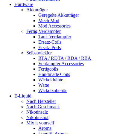
Hardware
Akkuträger
Geregelte Akkuträger
Mech Mod
Mod Accessories
Fertig Verdampfer
Tank Verdampfer
Ersatz-Coils
Ersatz-Pods
Selbstwickler
RTA / RDTA / RDA / RBA
Verdampfer Accessories
Fertigcoils
Handmade Coils
Wickeldrähte
Watte
Wickelzubehör
E-Liquid
Nach Hersteller
Nach Geschmack
Nikotinsalz
Nikotinshot
Mix it yourself
Aroma
Longfill Aroma