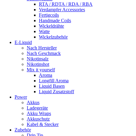
RTA / RDTA / RDA / RBA
Verdampfer Accessories
Fertigcoils
Handmade Coils
Wickeldrähte
Watte
Wickelzubehör
E-Liquid
Nach Hersteller
Nach Geschmack
Nikotinsalz
Nikotinshot
Mix it yourself
Aroma
Longfill Aroma
Liquid Basen
Liquid Zusatzstoff
Power
Akkus
Ladegeräte
Akku Wraps
Akkuschutz
Kabel & Stecker
Zubehör
Drip Tip