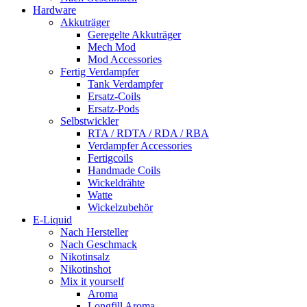
Hardware
Akkuträger
Geregelte Akkuträger
Mech Mod
Mod Accessories
Fertig Verdampfer
Tank Verdampfer
Ersatz-Coils
Ersatz-Pods
Selbstwickler
RTA / RDTA / RDA / RBA
Verdampfer Accessories
Fertigcoils
Handmade Coils
Wickeldrähte
Watte
Wickelzubehör
E-Liquid
Nach Hersteller
Nach Geschmack
Nikotinsalz
Nikotinshot
Mix it yourself
Aroma
Longfill Aroma