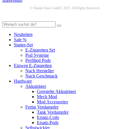
Impressum
© Dampf-Haus GmbH. 2025. All Rights Reserved
Neuheiten
Sale %
Starter-Set
E-Zigaretten Set
Pod Systeme
Prefilled Pods
Einweg E-Zigaretten
Nach Hersteller
Nach Geschmack
Hardware
Akkuträger
Geregelte Akkuträger
Mech Mod
Mod Accessories
Fertig Verdampfer
Tank Verdampfer
Ersatz-Coils
Ersatz-Pods
Selbstwickler