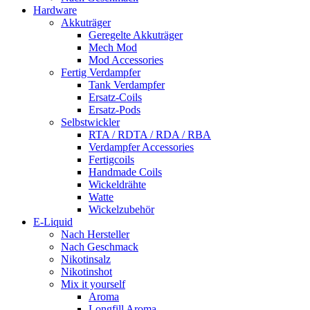
Hardware
Akkuträger
Geregelte Akkuträger
Mech Mod
Mod Accessories
Fertig Verdampfer
Tank Verdampfer
Ersatz-Coils
Ersatz-Pods
Selbstwickler
RTA / RDTA / RDA / RBA
Verdampfer Accessories
Fertigcoils
Handmade Coils
Wickeldrähte
Watte
Wickelzubehör
E-Liquid
Nach Hersteller
Nach Geschmack
Nikotinsalz
Nikotinshot
Mix it yourself
Aroma
Longfill Aroma