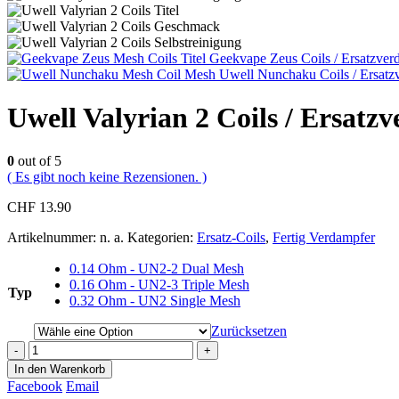
Geekvape Zeus Coils / Ersatzver
Uwell Nunchaku Coils / Ersatz
Uwell Valyrian 2 Coils / Ersatz
0
out of 5
( Es gibt noch keine Rezensionen. )
CHF
13.90
Artikelnummer:
n. a.
Kategorien:
Ersatz-Coils
,
Fertig Verdampfer
0.14 Ohm - UN2-2 Dual Mesh
0.16 Ohm - UN2-3 Triple Mesh
Typ
0.32 Ohm - UN2 Single Mesh
Zurücksetzen
-
+
In den Warenkorb
Facebook
Email