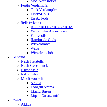
Mod Accessories
Fertig Verdampfer
Tank Verdampfer
Ersatz-Coils
Ersatz-Pods
Selbstwickler
RTA / RDTA / RDA / RBA
Verdampfer Accessories
Fertigcoils
Handmade Coils
Wickeldrähte
Watte
Wickelzubehör
E-Liquid
Nach Hersteller
Nach Geschmack
Nikotinsalz
Nikotinshot
Mix it yourself
Aroma
Longfill Aroma
Liquid Basen
Liquid Zusatzstoff
Power
Akkus