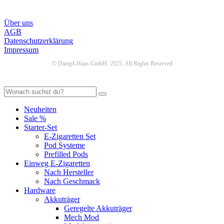
Infos
Über uns
AGB
Datenschutzerklärung
Impressum
© Dampf-Haus GmbH. 2025. All Rights Reserved
Neuheiten
Sale %
Starter-Set
E-Zigaretten Set
Pod Systeme
Prefilled Pods
Einweg E-Zigaretten
Nach Hersteller
Nach Geschmack
Hardware
Akkuträger
Geregelte Akkuträger
Mech Mod