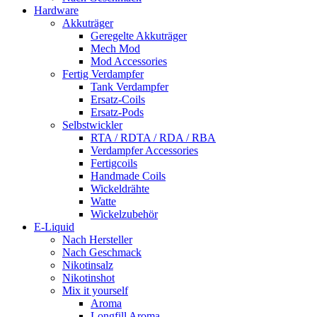
Hardware
Akkuträger
Geregelte Akkuträger
Mech Mod
Mod Accessories
Fertig Verdampfer
Tank Verdampfer
Ersatz-Coils
Ersatz-Pods
Selbstwickler
RTA / RDTA / RDA / RBA
Verdampfer Accessories
Fertigcoils
Handmade Coils
Wickeldrähte
Watte
Wickelzubehör
E-Liquid
Nach Hersteller
Nach Geschmack
Nikotinsalz
Nikotinshot
Mix it yourself
Aroma
Longfill Aroma