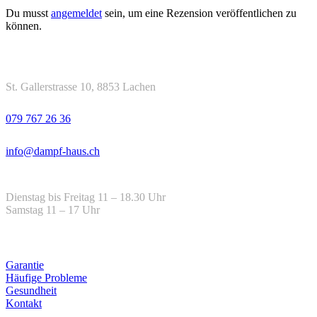
Du musst
angemeldet
sein, um eine Rezension veröffentlichen zu
können.
Kontakt
Adresse
St. Gallerstrasse 10, 8853 Lachen
Telefon
079 767 26 36
Email
info@dampf-haus.ch
Öffnungszeiten
Dienstag bis Freitag 11 – 18.30 Uhr
Samstag 11 – 17 Uhr
Hilfe
Garantie
Häufige Probleme
Gesundheit
Kontakt